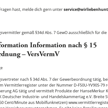
 Fragen hast, melde dich gern unter
service@wirliebenhunt
gsvermittler gemäß §34d Abs. 7 GewO ausschließlich für di
nformation Information nach § 15
ordnung – VersVermV
ge
svertreter nach § 34d Abs. 7 der Gewerbeordnung tätig, be
 Vermittlerregister unter der Nummer D-F50U-YV90S-79 reg
herung AG tätig und vermittelt Produkte der HanseMerkur 
K Deutscher Industrie- und Handelskammertag e.V. Breite Str
60 Cent/Minute aus Mobilfunknetzen)
www.vermittlerregiste