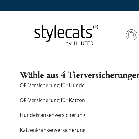
Tierkrankenversicherung
Tierkrankenversi
WHAT ARE YO
FOR MISTRES
WHAT ARE YO
Wähle aus 4 Tierversicherunge
Cat tree
Cat toy
EMPIRE
OP-Versicherung für Hunde
OP-Versicherung für Katzen
Scratchin
Cat gifts
HOME
Hundekrankenversicherung
Kitten cat
FREISCH
Katzenkrankenversicherung