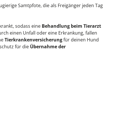
ierige Samtpfote, die als Freigänger jeden Tag
Everything for cats
All lines
rkrankt, sodass eine
Behandlung beim Tierarzt
ch einen Unfall oder eine Erkrankung, fallen
ine
Tierkrankenversicherung
für deinen Hund
schutz für die
Übernahme der