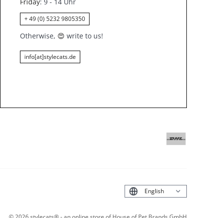
Friday
: 9 - 14 Uhr
+ 49 (0) 5232 9805350
Otherwise,
😍
write to us!
info[at]stylecats.de
Deutsch
©
2026
stylecats® - an online store of House of Pet Brands GmbH