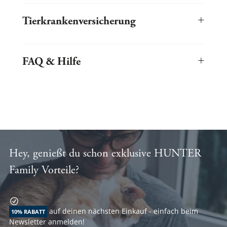
Beliebte Katzenrassen und ihre Merkmale auf einen Blick.
Spannende Einkaufswelten mit inspirierenden Themenwelten
Großer Sale Bereich für besonders günstiges Shoppen
+
Immer auf dem Laufenden bleiben mit unserem Newsletter
Tierkrankenversicherung
Informatives Magazin mit vielen nützlichen Infos rund um
®
Katzen und natürlich
stylecats
Hier kannst du deinen Fellschatz optimal absichern!
Beliebte Katzenrassen im Portrait
+
FAQ & Hilfe
Infos rund um deinen Einkauf bei stylecats.de
Hey, genießt du schon exklusive HUNTER
Family Vorteile?
auf deinen nächsten Einkauf - einfach beim
10% RABATT
Newsletter anmelden!