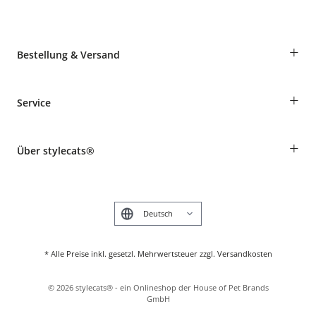
+
Bestellung & Versand
Bestellungen als Gast
+
Service
Informationen zur Lieferung
Widerruf
Rassentabelle
Zahlung & Versand
+
Über stylecats®
Tierkrankenversicherung
Produkte reklamieren und zurücksenden
Kundenkonto
Retouren-Portal
Das stylecats® Design
FAQ & Hilfe
English
* Alle Preise inkl. gesetzl. Mehrwertsteuer zzgl. Versandkosten
©
2026
stylecats® - ein Onlineshop der House of Pet Brands
GmbH