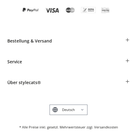
+
Bestellung & Versand
Bestellungen als Gast
+
Service
Informationen zur Lieferung
Widerruf
Rassentabelle
Zahlung & Versand
+
Über stylecats®
Tierkrankenversicherung
Produkte reklamieren und zurücksenden
Kundenkonto
Retouren-Portal
Das stylecats® Design
FAQ & Hilfe
English
* Alle Preise inkl. gesetzl. Mehrwertsteuer zzgl. Versandkosten