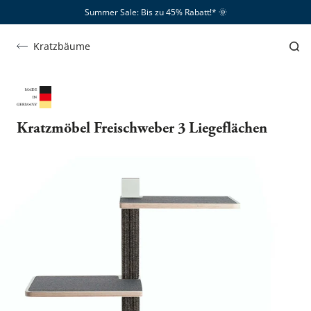
Summer Sale: Bis zu 45% Rabatt!*​
🌞
Kratzbäume
Kratzmöbel Freischweber 3 Liegeflächen