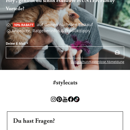
Hey , genießt du schon exklusive HUNTER Family
Vorteile?
auf deinen nächsten Einkauf
10% RABATT
Angebote, Ratgeberinfos & Produkttipps
Deine E-Mail
*
Datenschutz
Kostenlose Abmeldung
#stylecats
Du hast Fragen?