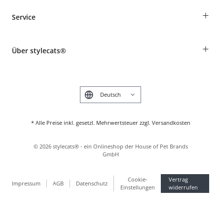
Bestellungen als Gast
+
Service
Informationen zur Lieferung
Widerruf
Rassentabelle
Zahlung & Versand
+
Über stylecats®
Tierkrankenversicherung
Produkte reklamieren und zurücksenden
Kundenkonto
Retouren-Portal
Das stylecats® Design
FAQ & Hilfe
English
* Alle Preise inkl. gesetzl. Mehrwertsteuer zzgl. Versandkosten
©
2026
stylecats® - ein Onlineshop der House of Pet Brands
GmbH
Cookie-
Vertrag
Impressum
AGB
Datenschutz
Einstellungen
widerrufen