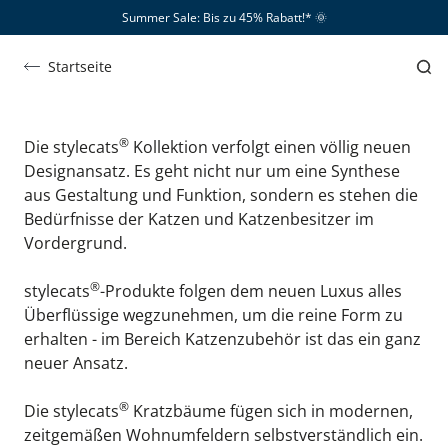
Summer Sale: Bis zu 45% Rabatt!*​
🌞
Design
Das stylecats® Design
Startseite
®
Die stylecats
 Kollektion verfolgt einen völlig neuen 
Designansatz. Es geht nicht nur um eine Synthese 
aus Gestaltung und Funktion, sondern es stehen die 
Bedürfnisse der Katzen und Katzenbesitzer im 
Vordergrund.
®
stylecats
-Produkte folgen dem neuen Luxus alles 
Überflüssige wegzunehmen, um die reine Form zu 
erhalten - im Bereich Katzenzubehör ist das ein ganz 
neuer Ansatz.
®
Die 
stylecats
 Kratzbäume fügen sich in modernen, 
zeitgemäßen Wohnumfeldern selbstverständlich ein. 