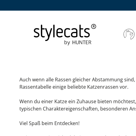
Rassentabelle
Rassentabelle
WONACH SUC
KATZENZUBE
WONACH SUC
Auch wenn alle Rassen gleicher Abstammung sind, gi
Kratzbä
Katzensp
EMPIRE
Rassentabelle einige beliebte Katzenrassen vor.
Wenn du einer Katze ein Zuhause bieten möchtest, 
Kratzwä
Katzenge
HOME
typischen Charaktereigenschaften, besonderen Ans
Kittenkr
FREISCH
Viel Spaß beim Entdecken!