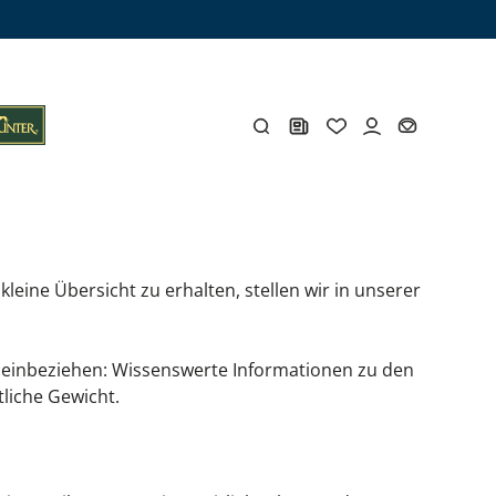
ine Übersicht zu erhalten, stellen wir in unserer 
ämme
os
Y
 einbeziehen: Wissenswerte Informationen zu den 
öhlen
Y
iche Gewicht. 
Gesamtes Zubehör