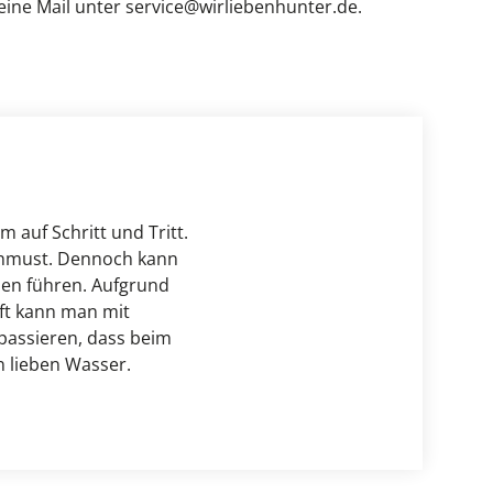
eine Mail unter 
service@wirliebenhunter.de
.
Alle Katzenmöbel
Alle Serien
 auf Schritt und Tritt. 
chmust. Dennoch kann 
n führen. Aufgrund 
t kann man mit 
passieren, dass beim 
 lieben Wasser. 