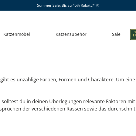
Summer Sale: Bis zu 45% Rabatt!*​
🌞
Katzenmöbel
Katzenzubehör
Sale
HST DU?
HÖR
HST DU?
bt es unzählige Farben, Formen und Charaktere. Um eine kle
ume
ielzeug
Kratzsäulen
Katzennäpfe
CLU
Kratzst
Katzenkl
MOUNT
solltest du in deinen Überlegungen relevante Faktoren mit
nde
schenke
Katzenbetten
Alle Artikel
TREKKY
Katzenh
CHURCH
prüchen der verschiedenen Rassen sowie das durchschnittl
atzbäume
WEBER
Fensterbankauflage