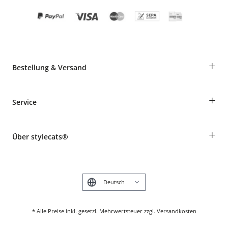
+
Bestellung & Versand
Bestellungen als Gast
+
Service
Informationen zur Lieferung
Widerruf
Rassentabelle
Zahlung & Versand
+
Über stylecats®
Tierkrankenversicherung
Produkte reklamieren und zurücksenden
Kundenkonto
Retouren-Portal
Das stylecats® Design
FAQ & Hilfe
English
* Alle Preise inkl. gesetzl. Mehrwertsteuer zzgl. Versandkosten