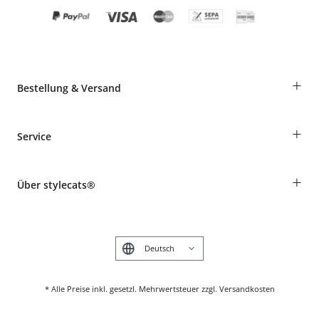
+
Bestellung & Versand
Bestellungen als Gast
+
Service
Informationen zur Lieferung
Widerruf
Rassentabelle
Zahlung & Versand
+
Über stylecats®
Tierkrankenversicherung
Produkte reklamieren und zurücksenden
Kundenkonto
Retouren-Portal
Das stylecats® Design
FAQ & Hilfe
English
* Alle Preise inkl. gesetzl. Mehrwertsteuer zzgl. Versandkosten