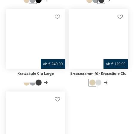
ab
€
249.99
ab
€
129.99
Kratzsäule Clu Large
Ersatzstamm für Kratzsäule Clu