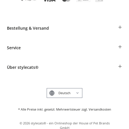
+
Bestellung & Versand
Bestellungen als Gast
+
Service
Informationen zur Lieferung
Widerruf
Rassentabelle
Zahlung & Versand
+
Über stylecats®
Tierkrankenversicherung
Produkte reklamieren und zurücksenden
Kundenkonto
Retouren-Portal
Das stylecats® Design
FAQ & Hilfe
English
* Alle Preise inkl. gesetzl. Mehrwertsteuer zzgl. Versandkosten
©
2026
stylecats® - ein Onlineshop der House of Pet Brands
GmbH