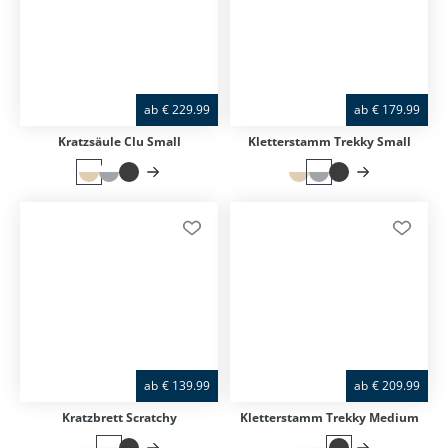
ab
€
229.99
ab
€
179.99
Kratzsäule Clu Small
Kletterstamm Trekky Small
ab
€
139.99
ab
€
209.99
Kratzbrett Scratchy
Kletterstamm Trekky Medium