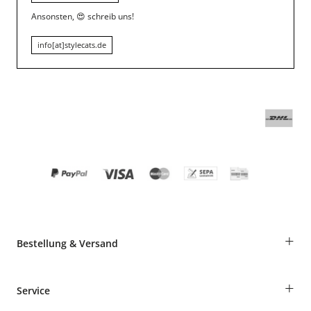
Ansonsten,
😍
schreib uns!
info[at]stylecats.de
+
Bestellung & Versand
Bestellungen als Gast
+
Service
Informationen zur Lieferung