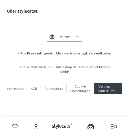
Widerruf
Rassentabelle
Zahlung & Versand
+
Über stylecats®
Tierkrankenversicherung
Produkte reklamieren und zurücksenden
Kundenkonto
Retouren-Portal
Das stylecats® Design
FAQ & Hilfe
English
* Alle Preise inkl. gesetzl. Mehrwertsteuer zzgl. Versandkosten
©
2026
stylecats® - ein Onlineshop der House of Pet Brands
GmbH
Cookie-
Vertrag
Impressum
AGB
Datenschutz
Einstellungen
widerrufen