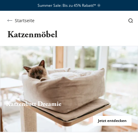
Summer Sale: Bis zu 45% Rabatt!*​
🌞
Startseite
Katzenmöbel
Katzenbett Dreamie
Jetzt entdecken