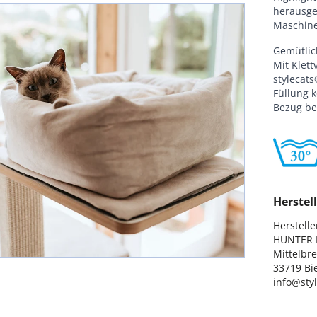
herausge
Maschine
Gemütlic
Mit Klett
stylecat
Füllung 
Bezug be
Herstell
Hersteller
HUNTER I
Mittelbre
33719 Bie
info@sty