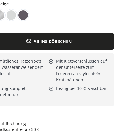
eige
Alle Katzenmöbel
Alle Serien
AB INS KÖRBCHEN
ütliches Katzenbett
Mit Klettverschlüssen auf
s wasserabweisendem
der Unterseite zum
erial
Fixieren an stylecats®
Kratzbäumen
lung komplett
Bezug bei 30°C waschbar
tnehmbar
auf Rechnung
dkostenfrei ab 50 €