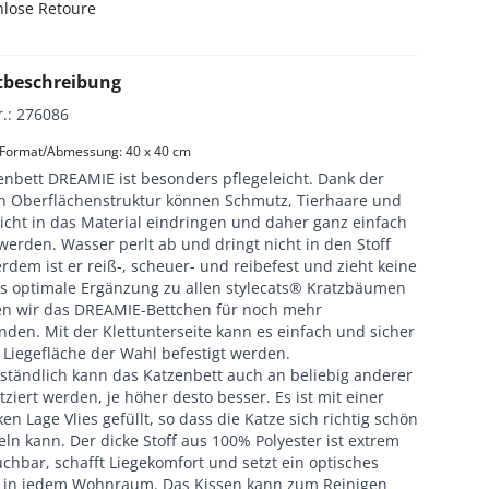
nlose Retoure
tbeschreibung
r.
:
276086
 Format/Abmessung: 40 x 40 cm
enbett DREAMIE ist besonders pflegeleicht. Dank der
en Oberflächenstruktur können Schmutz, Tierhaare und
icht in das Material eindringen und daher ganz einfach
werden. Wasser perlt ab und dringt nicht in den Stoff
rdem ist er reiß-, scheuer- und reibefest und zieht keine
ls optimale Ergänzung zu allen stylecats® Kratzbäumen
n wir das DREAMIE-Bettchen für noch mehr
den. Mit der Klettunterseite kann es einfach und sicher
 Liegefläche der Wahl befestigt werden.
rständlich kann das Katzenbett auch an beliebig anderer
atziert werden, je höher desto besser. Es ist mit einer
ken Lage Vlies gefüllt, so dass die Katze sich richtig schön
ln kann. Der dicke Stoff aus 100% Polyester ist extrem
hbar, schafft Liegekomfort und setzt ein optisches
t in jedem Wohnraum. Das Kissen kann zum Reinigen