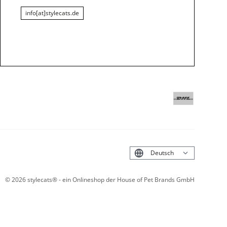
info[at]stylecats.de
English
©
2026
stylecats® - ein Onlineshop der House of Pet Brands GmbH