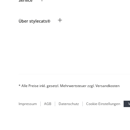
Service
Informationen zur Lieferung
Widerruf
Zahlung & Versand
Rassentabelle
+
Über stylecats®
Produkte reklamieren und zurücksenden
Tierkrankenversicherung
Retouren-Portal
Kundenkonto
FAQ & Hilfe
Das stylecats® Design
* Alle Preise inkl. gesetzl. Mehrwertsteuer zzgl. Versandkosten
Impressum
AGB
Datenschutz
Cookie-Einstellungen
V