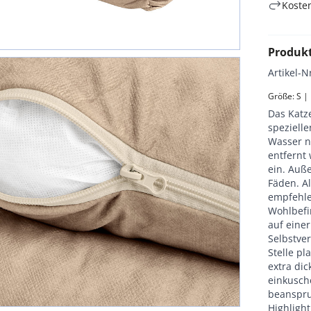
Koste
Produk
Artikel-N
Größe: S |
Das Katz
speziell
Wasser n
entfernt 
ein. Auße
Fäden. A
empfehle
Wohlbefin
auf einer
Selbstve
Stelle pl
extra dic
einkusche
beanspruc
Highligh