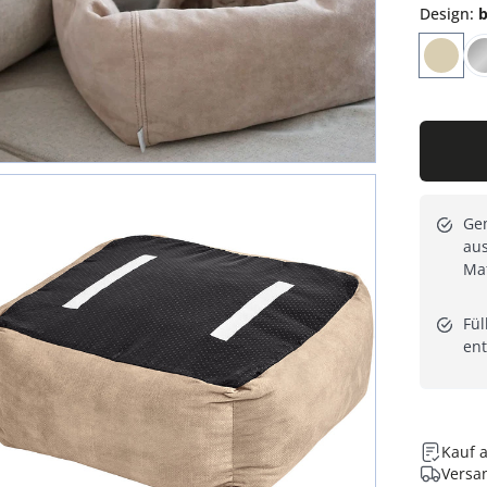
Design
:
b
Gem
au
Mat
Fül
en
Kauf 
Versan