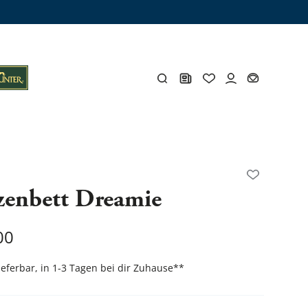
ämme
os
Y
zenbett Dreamie
öhlen
Y
00
lieferbar, in 1-3 Tagen bei dir Zuhause
**
Gesamtes Zubehör