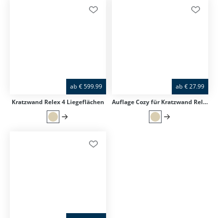
ab
€
599.99
ab
€
27.99
Kratzwand Relex 4 Liegeflächen
Auflage Cozy für Kratzwand Relex & Grippy