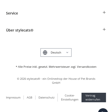
Bestellungen als Gast
+
Service
Informationen zur Lieferung
Widerruf
Rassentabelle
Zahlung & Versand
+
Über stylecats®
Tierkrankenversicherung
Produkte reklamieren und zurücksenden
Kundenkonto
Retouren-Portal
Das stylecats® Design
FAQ & Hilfe
English
* Alle Preise inkl. gesetzl. Mehrwertsteuer zzgl. Versandkosten
©
2026
stylecats® - ein Onlineshop der House of Pet Brands
GmbH
Cookie-
Vertrag
Impressum
AGB
Datenschutz
Einstellungen
widerrufen