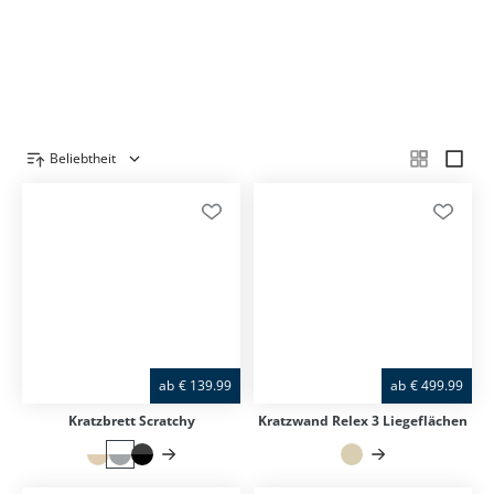
ZEIGE MIR …
Beliebtheit
Produktübersicht
ab
€
139.99
ab
€
499.99
Kratzbrett Scratchy
Kratzwand Relex 3 Liegeflächen