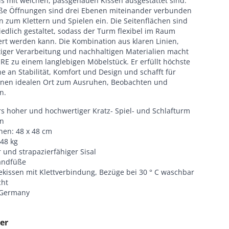
ls mit weichen, passgenauen Kissen ausgestattet sind.
ße Öffnungen sind drei Ebenen miteinander verbunden
 zum Klettern und Spielen ein. Die Seitenflächen sind
edlich gestaltet, sodass der Turm flexibel im Raum
ert werden kann. Die Kombination aus klaren Linien,
iger Verarbeitung und nachhaltigen Materialien macht
RE zu einem langlebigen Möbelstück. Er erfüllt höchste
 an Stabilität, Komfort und Design und schafft für
inen idealen Ort zum Ausruhen, Beobachten und
n.
s hoher und hochwertiger Kratz- Spiel- und Schlafturm
en
hen: 48 x 48 cm
48 kg
r und strapazierfähiger Sisal
tandfüße
gekissen mit Klettverbindung, Bezüge bei 30 ° C waschbar
cht
 Germany
er