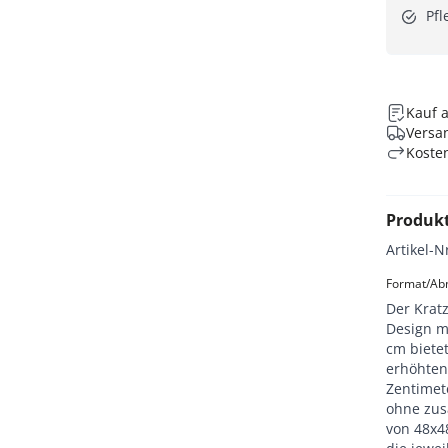
Pfl
Kauf 
Versan
Koste
Produk
Artikel-N
Format/Abm
Der Krat
Design m
cm biete
erhöhten 
Zentimete
ohne zus
von 48x4