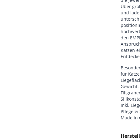
die jewei
Über gro
und laden
unterschi
positioni
hochwert
den EMPI
Ansprüche
Katzen e
Entdecke
Besonder
für Katz
Liegefläc
Gewicht: 
Filigrane
Silikons
Inkl. Lie
Pflegelei
Made in
Herstell