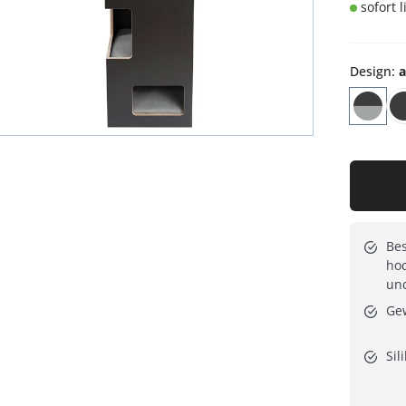
sofort 
Design
:
a
Be
hoc
und
Gew
Sil