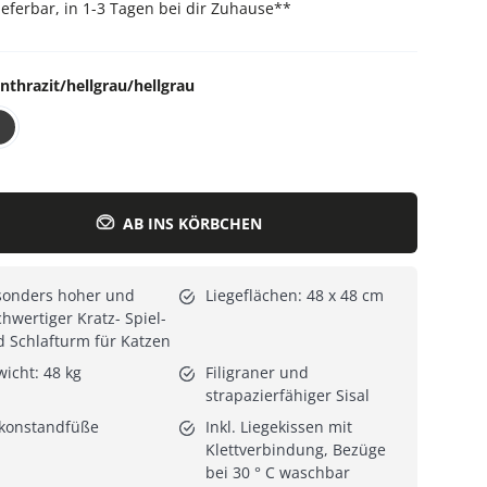
lieferbar, in 1-3 Tagen bei dir Zuhause
**
Alle Katzenmöbel
Alle Serien
nthrazit/hellgrau/hellgrau
AB INS KÖRBCHEN
sonders hoher und
Liegeflächen: 48 x 48 cm
hwertiger Kratz- Spiel-
 Schlafturm für Katzen
icht: 48 kg
Filigraner und
strapazierfähiger Sisal
ikonstandfüße
Inkl. Liegekissen mit
Klettverbindung, Bezüge
bei 30 ° C waschbar