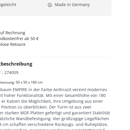
egeleicht
Made in Germany
auf Rechnung
dkostenfrei ab 50 €
nlose Retoure
tbeschreibung
r.
:
274009
essung: 50 x 50 x 180 cm
zbaum EMPIRE in der Farbe Anthrazit vereint modernes
it hoher Funktionalität. Mit einer Gesamthöhe von 180
t er Katzen die Möglichkeit, ihre Umgebung aus einer
Position zu überblicken. Der Turm ist aus zwei
r starken MDF-Platten gefertigt und garantiert Stabilität
ätzliche Wandbefestigung. Vier großzügige Liegeflächen
8 cm schaffen verschiedene Rückzugs- und Ruheplätze,