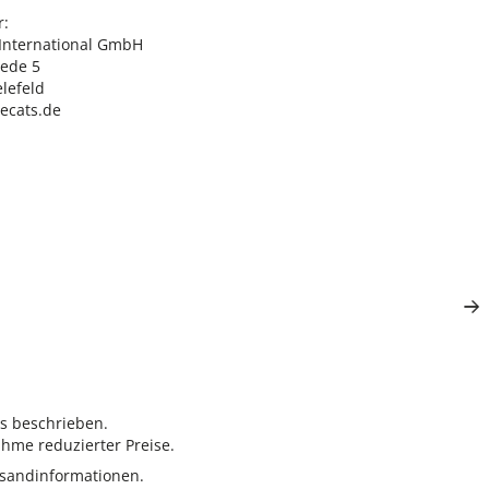
:

nternational GmbH

ede 5

lefeld

lecats.de
rs beschrieben.
hme reduzierter Preise.
sandinformationen.