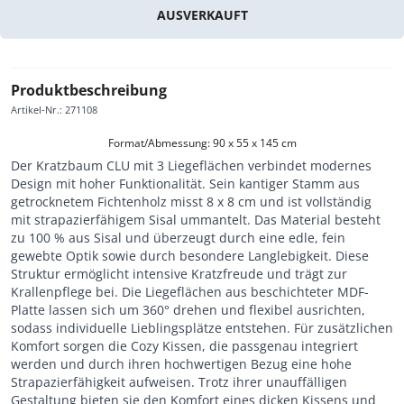
AUSVERKAUFT
Produktbeschreibung
Artikel-Nr.
:
271108
Format/Abmessung: 90 x 55 x 145 cm
Der Kratzbaum CLU mit 3 Liegeflächen verbindet modernes
Design mit hoher Funktionalität. Sein kantiger Stamm aus
getrocknetem Fichtenholz misst 8 x 8 cm und ist vollständig
mit strapazierfähigem Sisal ummantelt. Das Material besteht
zu 100 % aus Sisal und überzeugt durch eine edle, fein
gewebte Optik sowie durch besondere Langlebigkeit. Diese
Struktur ermöglicht intensive Kratzfreude und trägt zur
Krallenpflege bei. Die Liegeflächen aus beschichteter MDF-
Platte lassen sich um 360° drehen und flexibel ausrichten,
sodass individuelle Lieblingsplätze entstehen. Für zusätzlichen
Komfort sorgen die Cozy Kissen, die passgenau integriert
werden und durch ihren hochwertigen Bezug eine hohe
Strapazierfähigkeit aufweisen. Trotz ihrer unauffälligen
Gestaltung bieten sie den Komfort eines dicken Kissens und