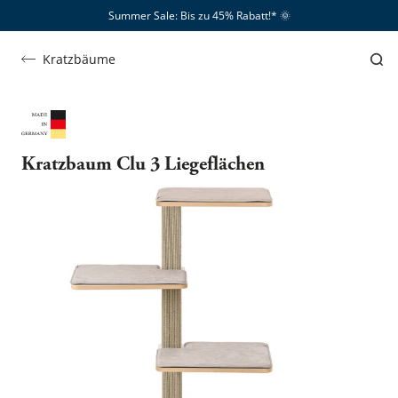
Summer Sale: Bis zu 45% Rabatt!*​
🌞
Kratzbäume
Kratzbaum Clu 3 Liegeflächen