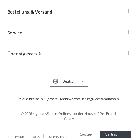
+
Bestellung & Versand
Bestellungen als Gast
+
Service
Informationen zur Lieferung
Widerruf
Rassentabelle
Zahlung & Versand
+
Über stylecats®
Tierkrankenversicherung
Produkte reklamieren und zurücksenden
Kundenkonto
Retouren-Portal
Das stylecats® Design
FAQ & Hilfe
English
* Alle Preise inkl. gesetzl. Mehrwertsteuer zzgl. Versandkosten
©
2026
stylecats® - ein Onlineshop der House of Pet Brands
GmbH
Cookie-
Vertrag
Impressum
AGB
Datenschutz