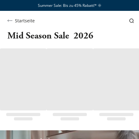
Summer Sale: Bis zu 45% Rabatt!*​
🌞
Startseite
Mid
Mid Season Sale  2026
Season
Sale