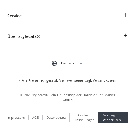
Bestellungen als Gast
+
Service
Informationen zur Lieferung
Widerruf
Rassentabelle
Zahlung & Versand
+
Über stylecats®
Tierkrankenversicherung
Produkte reklamieren und zurücksenden
Kundenkonto
Retouren-Portal
Das stylecats® Design
FAQ & Hilfe
English
* Alle Preise inkl. gesetzl. Mehrwertsteuer zzgl. Versandkosten
©
2026
stylecats® - ein Onlineshop der House of Pet Brands
GmbH
Cookie-
Vertrag
Impressum
AGB
Datenschutz
Einstellungen
widerrufen