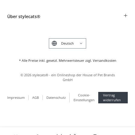
Widerruf
Rassentabelle
Zahlung & Versand
+
Über stylecats®
Tierkrankenversicherung
Produkte reklamieren und zurücksenden
Kundenkonto
Retouren-Portal
Das stylecats® Design
FAQ & Hilfe
English
* Alle Preise inkl. gesetzl. Mehrwertsteuer zzgl. Versandkosten
©
2026
stylecats® - ein Onlineshop der House of Pet Brands
GmbH
Cookie-
Vertrag
Impressum
AGB
Datenschutz
Einstellungen
widerrufen