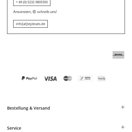
+ 49 (0) 5232 9805350
Ansonsten,
😍
schreib uns!
info[at]stylecats.de
+
Bestellung & Versand
Bestellungen als Gast
+
Service
Informationen zur Lieferung