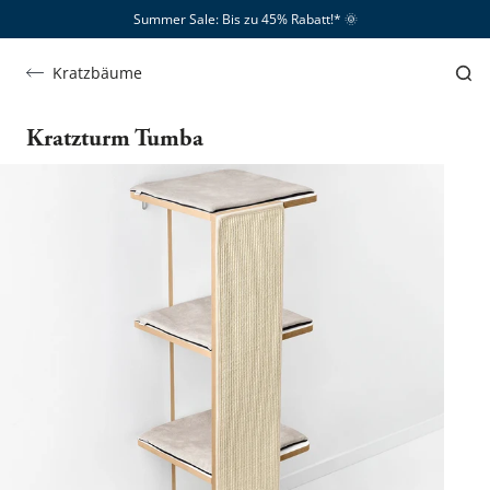
Summer Sale: Bis zu 45% Rabatt!*​
🌞
Kratzbäume
Kratzturm Tumba