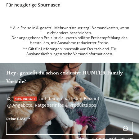
Für neugierige Spürnasen
* Alle Preise inkl. gesetzl. Mehrwertsteuer zzgl. Versandkosten, wenn
nicht anders beschrieben.
Der angegebenen Preis ist die unverbindliche Preisempfehlung des
Herstellers, mit Ausnahme reduzierter Preise.
** Gilt für Lieferungen innerhalb von Deutschland. Für
Auslandslieferungen siehe
Versandinformationen.
Hey , genießt du schon exklusive HUNTER Family
Vorteile?
auf deinen nächsten Einkauf
10% RABATT
Angebote, Ratgeberinfos & Produkttipps
Deine E-Mail
*
Datenschutz
Kostenlose Abmeldung