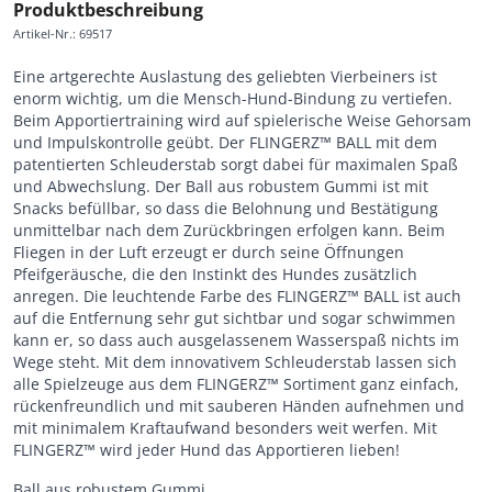
Produktbeschreibung
Artikel-Nr.
:
69517
Eine artgerechte Auslastung des geliebten Vierbeiners ist
enorm wichtig, um die Mensch-Hund-Bindung zu vertiefen.
Beim Apportiertraining wird auf spielerische Weise Gehorsam
und Impulskontrolle geübt. Der FLINGERZ™ BALL mit dem
patentierten Schleuderstab sorgt dabei für maximalen Spaß
und Abwechslung. Der Ball aus robustem Gummi ist mit
Snacks befüllbar, so dass die Belohnung und Bestätigung
unmittelbar nach dem Zurückbringen erfolgen kann. Beim
Fliegen in der Luft erzeugt er durch seine Öffnungen
Pfeifgeräusche, die den Instinkt des Hundes zusätzlich
anregen. Die leuchtende Farbe des FLINGERZ™ BALL ist auch
auf die Entfernung sehr gut sichtbar und sogar schwimmen
kann er, so dass auch ausgelassenem Wasserspaß nichts im
Wege steht. Mit dem innovativem Schleuderstab lassen sich
alle Spielzeuge aus dem FLINGERZ™ Sortiment ganz einfach,
rückenfreundlich und mit sauberen Händen aufnehmen und
mit minimalem Kraftaufwand besonders weit werfen. Mit
FLINGERZ™ wird jeder Hund das Apportieren lieben!
Ball aus robustem Gummi