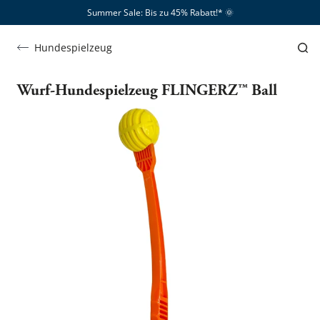
Summer Sale: Bis zu 45% Rabatt!*​
🌞
Hundespielzeug
Wurf-Hundespielzeug FLINGERZ™ Ball