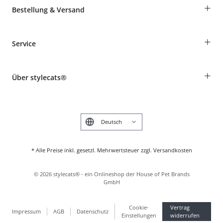
+
Bestellung & Versand
Bestellungen als Gast
+
Service
Informationen zur Lieferung
Widerruf
Rassentabelle
Zahlung & Versand
+
Über stylecats®
Tierkrankenversicherung
Produkte reklamieren und zurücksenden
Kundenkonto
Retouren-Portal
Das stylecats® Design
FAQ & Hilfe
English
* Alle Preise inkl. gesetzl. Mehrwertsteuer zzgl. Versandkosten
©
2026
stylecats® - ein Onlineshop der House of Pet Brands
GmbH
Cookie-
Vertrag
Impressum
AGB
Datenschutz
Einstellungen
widerrufen