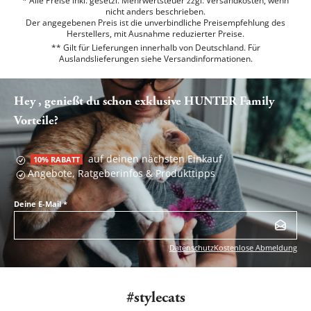
* Alle Preise inkl. gesetzl. Mehrwertsteuer zzgl. Versandkosten, wenn
nicht anders beschrieben.
Der angegebenen Preis ist die unverbindliche Preisempfehlung des
Herstellers, mit Ausnahme reduzierter Preise.
** Gilt für Lieferungen innerhalb von Deutschland. Für
Auslandslieferungen siehe
Versandinformationen.
Hey , genießt du schon exklusive HUNTER Family
Vorteile?
auf deinen nächsten Einkauf
10% RABATT
Angebote, Ratgeberinfos & Produkttipps
Deine E-Mail
*
Datenschutz
Kostenlose Abmeldung
#stylecats