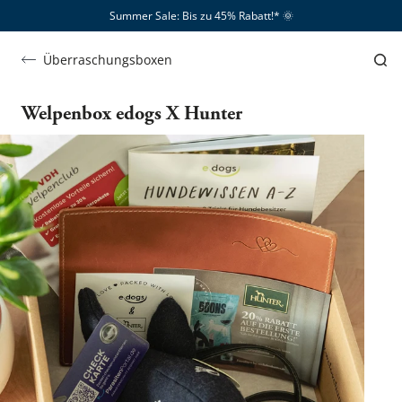
Summer Sale: Bis zu 45% Rabatt!*​
🌞
Überraschungsboxen
Welpenbox edogs X Hunter