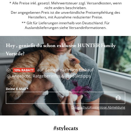
* Alle Preise inkl. gesetzl. Mehrwertsteuer zzgl. Versandkosten, wenn
nicht anders beschrieben.
Der angegebenen Preis ist die unverbindliche Preisempfehlung des
Herstellers, mit Ausnahme reduzierter Preise.
** Gilt für Lieferungen innerhalb von Deutschland. Für
Auslandslieferungen siehe
Versandinformationen.
Hey , genießt du schon exklusive HUNTER Family
Vorteile?
auf deinen nächsten Einkauf
10% RABATT
Angebote, Ratgeberinfos & Produkttipps
Deine E-Mail
*
Datenschutz
Kostenlose Abmeldung
#stylecats