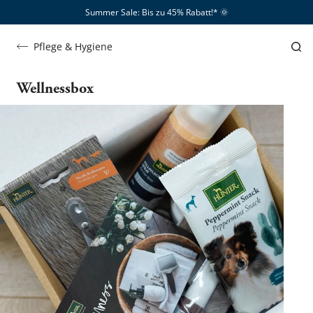
Summer Sale: Bis zu 45% Rabatt!*​
🌞
Pflege & Hygiene
Wellnessbox