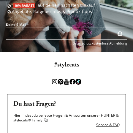
auf deinen nächsten Einkauf
10% RABATT
Angebote, Ratgeberinfos & Produkttipps
Deine E-Mail
*
Datenschutz
Kostenlose Abmeldung
#stylecats
Du hast Fragen?
Hier findest du beliebte Fragen & Antworten unserer HUNTER &
stylecats® Family.
🥰
Service & FAQ