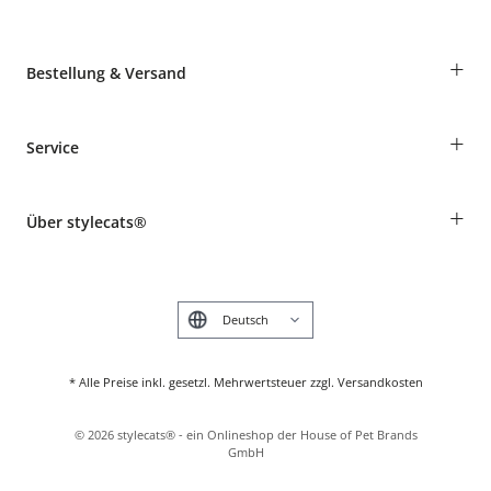
+
Bestellung & Versand
Bestellungen als Gast
+
Service
Informationen zur Lieferung
Widerruf
Rassentabelle
Zahlung & Versand
+
Über stylecats®
Tierkrankenversicherung
Produkte reklamieren und zurücksenden
Kundenkonto
Retouren-Portal
Das stylecats® Design
FAQ & Hilfe
English
* Alle Preise inkl. gesetzl. Mehrwertsteuer zzgl. Versandkosten
©
2026
stylecats® - ein Onlineshop der House of Pet Brands
GmbH