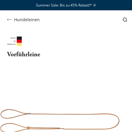
Summer Sale: Bis zu 45% Rabatt!*​
🌞
Hundeleinen
Vorführleine