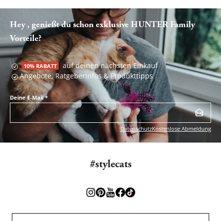
Hey , genießt du schon exklusive HUNTER Family
Vorteile?
auf deinen nächsten Einkauf
10% RABATT
Angebote, Ratgeberinfos & Produkttipps
Deine E-Mail
*
Datenschutz
Kostenlose Abmeldung
#stylecats