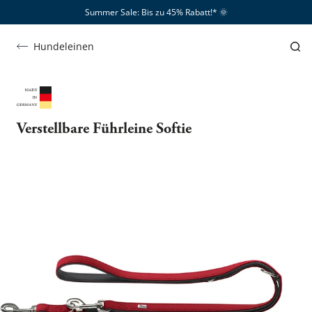
Summer Sale: Bis zu 45% Rabatt!*​
🌞
Hundeleinen
Verstellbare Führleine Softie