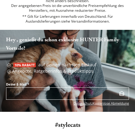
nicht anders beschrieben.
Der angegebenen Preis ist die unverbindliche Preisempfehlung des
Herstellers, mit Ausnahme reduzierter Preise.
** Gilt für Lieferungen innerhalb von Deutschland. Für
Auslandslieferungen siehe
Versandinformationen.
Hey , genießt du schon exklusive HUNTER Family
Vorteile?
auf deinen nächsten Einkauf
10% RABATT
Angebote, Ratgeberinfos & Produkttipps
Deine E-Mail
*
Datenschutz
Kostenlose Abmeldung
#stylecats