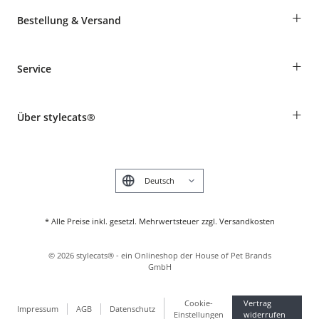
+
Bestellung & Versand
Bestellungen als Gast
+
Service
Informationen zur Lieferung
Widerruf
Rassentabelle
Zahlung & Versand
+
Über stylecats®
Tierkrankenversicherung
Produkte reklamieren und zurücksenden
Kundenkonto
Retouren-Portal
Das stylecats® Design
FAQ & Hilfe
English
* Alle Preise inkl. gesetzl. Mehrwertsteuer zzgl. Versandkosten
©
2026
stylecats® - ein Onlineshop der House of Pet Brands
GmbH
Cookie-
Vertrag
Impressum
AGB
Datenschutz
Einstellungen
widerrufen