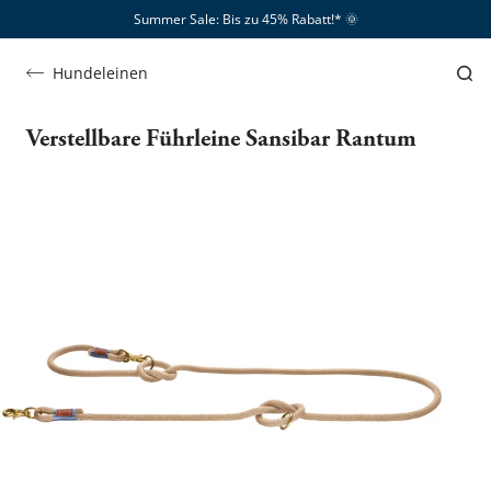
Summer Sale: Bis zu 45% Rabatt!*​
🌞
Hundeleinen
Verstellbare Führleine Sansibar Rantum