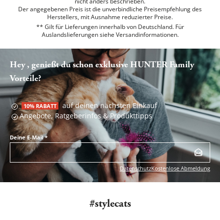
nicht anders beschrieben.
Der angegebenen Preis ist die unverbindliche Preisempfehlung des
Herstellers, mit Ausnahme reduzierter Preise.
** Gilt für Lieferungen innerhalb von Deutschland. Für
Auslandslieferungen siehe
Versandinformationen.
Hey , genießt du schon exklusive HUNTER Family
Vorteile?
auf deinen nächsten Einkauf
10% RABATT
Angebote, Ratgeberinfos & Produkttipps
Deine E-Mail
*
Datenschutz
Kostenlose Abmeldung
#stylecats