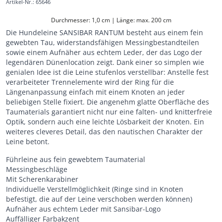
Artikel-Nr.
:
65646
Durchmesser: 1,0 cm | Länge: max. 200 cm
Die Hundeleine SANSIBAR RANTUM besteht aus einem fein
gewebten Tau, widerstandsfähigen Messingbestandteilen
sowie einem Aufnäher aus echtem Leder, der das Logo der
legendären Dünenlocation zeigt. Dank einer so simplen wie
genialen Idee ist die Leine stufenlos verstellbar: Anstelle fest
verarbeiteter Trennelemente wird der Ring für die
Längenanpassung einfach mit einem Knoten an jeder
beliebigen Stelle fixiert. Die angenehm glatte Oberfläche des
Taumaterials garantiert nicht nur eine falten- und knitterfreie
Optik, sondern auch eine leichte Lösbarkeit der Knoten. Ein
weiteres cleveres Detail, das den nautischen Charakter der
Leine betont.
Führleine aus fein gewebtem Taumaterial
Messingbeschläge
Mit Scherenkarabiner
Individuelle Verstellmöglichkeit (Ringe sind in Knoten
befestigt, die auf der Leine verschoben werden können)
Aufnäher aus echtem Leder mit Sansibar-Logo
Auffälliger Farbakzent