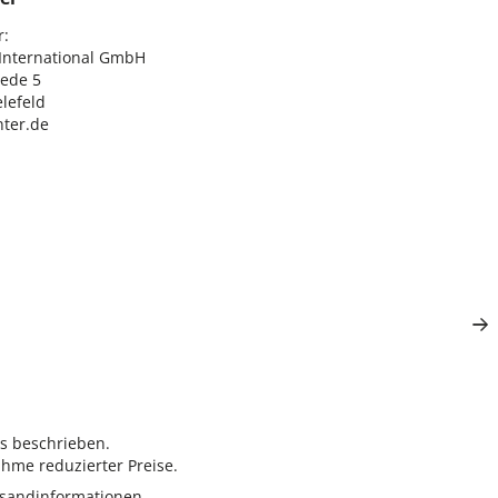
:

nternational GmbH

ede 5

lefeld

ter.de
rs beschrieben.
hme reduzierter Preise.
sandinformationen.