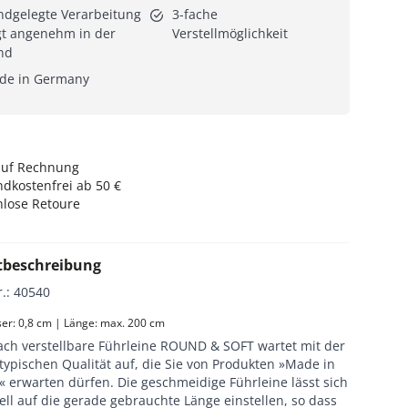
dgelegte Verarbeitung
3-fache
gt angenehm in der
Verstellmöglichkeit
nd
de in Germany
auf Rechnung
dkostenfrei ab 50 €
nlose Retoure
tbeschreibung
r.
:
40540
r: 0,8 cm | Länge: max. 200 cm
fach verstellbare Führleine ROUND & SOFT wartet mit der
ypischen Qualität auf, die Sie von Produkten »Made in
 erwarten dürfen. Die geschmeidige Führleine lässt sich
ell auf die gerade gebrauchte Länge einstellen, so dass