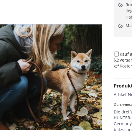
Run
lie
Ha
Ma
Kauf 
Versan
Koste
Produk
Artikel-N
Durchmesse
Die drei
HUNTER-t
Germany«
blitzschn