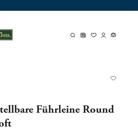
ämme
os
Y
öhlen
Y
tellbare Führleine Round
oft
Gesamtes Zubehör