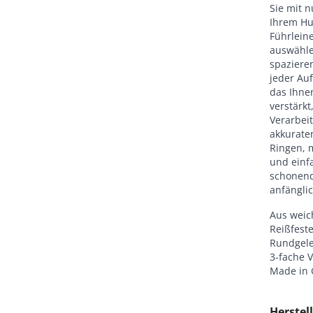
Sie mit n
Ihrem Hu
Führlein
auswähle
spazieren
jeder Au
das Ihne
verstärkt
Verarbei
akkurate
Ringen, 
und einfa
schonend
anfängli
Aus weic
Reißfest
Rundgele
3-fache V
Made in
Herstell