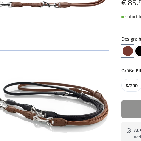
€
85.
sofort 
Design
:
b
Größe
:
Bi
8/200
Au
we