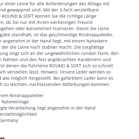
ur einer Leine für alle Anforderungen des Alltags mit
nd gewappnet sind. Mit der 3-fach verstellbare
e ROUND & SOFT können Sie die richtige Länge
n, ob Sie nur mit Ihrem vierbeinigen Freund
gehen oder konzentriert trainieren. Damit die Leine
fgabe standhält, ist das geschmeidige Rindnappaleder,
n angenehm in der Hand liegt, mit einem Nylonkern
, der die Leine noch stabiler macht. Die sorgfältige
tung zeigt sich an der ungewöhnlichen runden Form, den
n Nähten und den fest angebrachten Karabinern und
mit denen die Führleine ROUND & SOFT sich so schnell
ch verstellen lässt. Hinweis: Unsere Leder werden so
 wie möglich hergestellt. Bei gefärbtem Leder kann es
ch zu leichten, nachlassenden Abfärbungen kommen.
hem Rindnappaleder
e Nyloneinlage
gte Verarbeitung liegt angenehm in der Hand
erstellmöglichkeit
 Germany
er