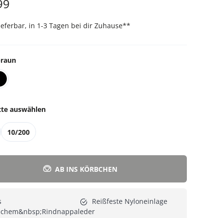
99
Alle Katzenmöbel
Alle Serien
lieferbar, in 1-3 Tagen bei dir Zuhause
**
raun
tte auswählen
10/200
AB INS KÖRBCHEN
s
Reißfeste Nyloneinlage
ichem&nbsp;Rindnappaleder