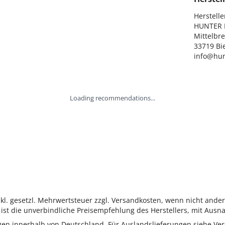
Hersteller
HUNTER I
Mittelbre
33719 Bie
info@hun
Loading recommendations...
inkl. gesetzl. Mehrwertsteuer zzgl. Versandkosten, wenn nicht ande
ist die unverbindliche Preisempfehlung des Herstellers, mit Ausna
ungen innerhalb von Deutschland. Für Auslandslieferungen siehe
Ver