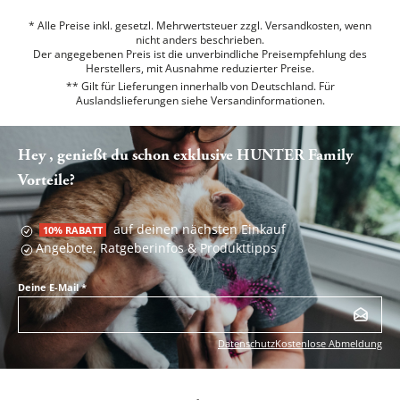
* Alle Preise inkl. gesetzl. Mehrwertsteuer zzgl. Versandkosten, wenn
nicht anders beschrieben.
Der angegebenen Preis ist die unverbindliche Preisempfehlung des
Herstellers, mit Ausnahme reduzierter Preise.
** Gilt für Lieferungen innerhalb von Deutschland. Für
Auslandslieferungen siehe
Versandinformationen.
Hey , genießt du schon exklusive HUNTER Family
Vorteile?
auf deinen nächsten Einkauf
10% RABATT
Angebote, Ratgeberinfos & Produkttipps
Deine E-Mail
*
Datenschutz
Kostenlose Abmeldung