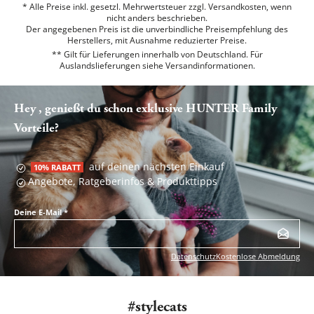
* Alle Preise inkl. gesetzl. Mehrwertsteuer zzgl. Versandkosten, wenn
nicht anders beschrieben.
Der angegebenen Preis ist die unverbindliche Preisempfehlung des
Herstellers, mit Ausnahme reduzierter Preise.
** Gilt für Lieferungen innerhalb von Deutschland. Für
Auslandslieferungen siehe
Versandinformationen.
Hey , genießt du schon exklusive HUNTER Family
Vorteile?
auf deinen nächsten Einkauf
10% RABATT
Angebote, Ratgeberinfos & Produkttipps
Deine E-Mail
*
Datenschutz
Kostenlose Abmeldung
#stylecats