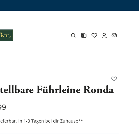
ämme
os
Y
tellbare Führleine Ronda
öhlen
Y
99
lieferbar, in 1-3 Tagen bei dir Zuhause
**
Gesamtes Zubehör