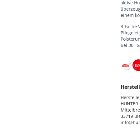
aktive H
überzeugt
einem kom
3-Fache V
Pflegelei
Polsteru
Bei 30 °
Herstell
Hersteller
HUNTER I
Mittelbre
33719 Bie
info@hun