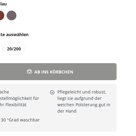
lau
Alle Katzenmöbel
Alle Serien
tte auswählen
20/200
AB INS KÖRBCHEN
ache
Pflegeleicht und robust,
stellmöglichkeit für
liegt sie aufgrund der
r Flexibilität
weichen Polsterung gut in
der Hand
 30 °Grad waschbar