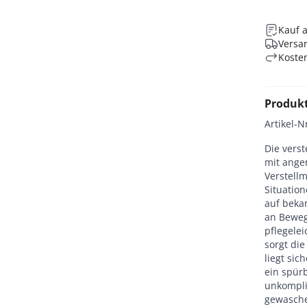
Kauf 
Versan
Koste
Produk
Artikel-N
Die verst
mit ange
Verstellm
Situation
auf beka
an Bewegu
pflegelei
sorgt di
liegt sic
ein spürb
unkompli
gewasche