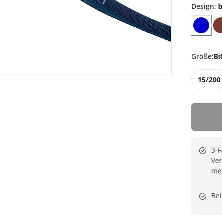
Design
:
b
Größe
:
Bi
15/200
3-F
Ver
meh
Bei