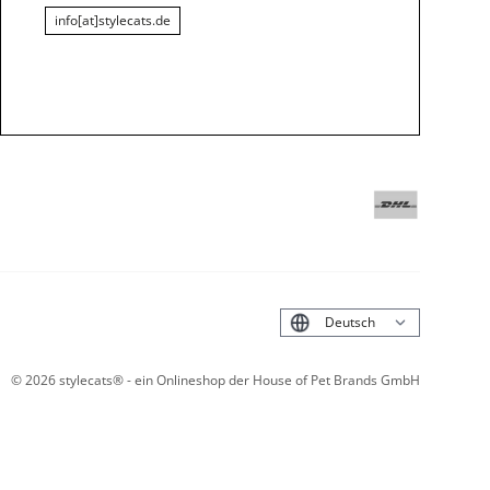
info[at]stylecats.de
English
©
2026
stylecats® - ein Onlineshop der House of Pet Brands GmbH