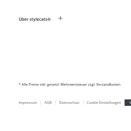
Widerruf
Zahlung & Versand
Rassentabelle
+
Über stylecats®
Produkte reklamieren und zurücksenden
Tierkrankenversicherung
Retouren-Portal
Kundenkonto
FAQ & Hilfe
Das stylecats® Design
* Alle Preise inkl. gesetzl. Mehrwertsteuer zzgl. Versandkosten
Impressum
AGB
Datenschutz
Cookie-Einstellungen
V