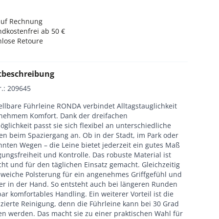
auf Rechnung
dkostenfrei ab 50 €
nlose Retoure
tbeschreibung
r.
:
209645
ellbare Führleine RONDA verbindet Alltagstauglichkeit
nehmem Komfort. Dank der dreifachen
öglichkeit passt sie sich flexibel an unterschiedliche
en beim Spaziergang an. Ob in der Stadt, im Park oder
nnten Wegen – die Leine bietet jederzeit ein gutes Maß
ngsfreiheit und Kontrolle. Das robuste Material ist
cht und für den täglichen Einsatz gemacht. Gleichzeitig
e weiche Polsterung für ein angenehmes Griffgefühl und
her in der Hand. So entsteht auch bei längeren Runden
ar komfortables Handling. Ein weiterer Vorteil ist die
zierte Reinigung, denn die Führleine kann bei 30 Grad
n werden. Das macht sie zu einer praktischen Wahl für