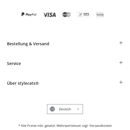
+
Bestellung & Versand
Bestellungen als Gast
+
Service
Informationen zur Lieferung
Widerruf
Rassentabelle
Zahlung & Versand
+
Über stylecats®
Tierkrankenversicherung
Produkte reklamieren und zurücksenden
Kundenkonto
Retouren-Portal
Das stylecats® Design
FAQ & Hilfe
English
* Alle Preise inkl. gesetzl. Mehrwertsteuer zzgl. Versandkosten