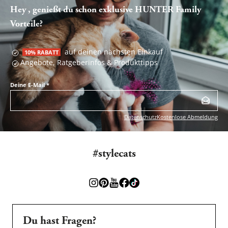
Hey , genießt du schon exklusive HUNTER Family
Vorteile?
auf deinen nächsten Einkauf
10% RABATT
Angebote, Ratgeberinfos & Produkttipps
Deine E-Mail
*
Datenschutz
Kostenlose Abmeldung
#stylecats
Du hast Fragen?