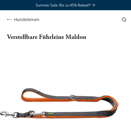
Summer Sale: Bis zu 45% Rabatt!*​
🌞
Hundeleinen
Verstellbare Führleine Maldon