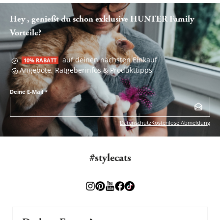
Hey , genießt du schon exklusive HUNTER Family
Vorteile?
auf deinen nächsten Einkauf
10% RABATT
Angebote, Ratgeberinfos & Produkttipps
Deine E-Mail
*
Datenschutz
Kostenlose Abmeldung
#stylecats