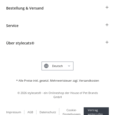
+
Bestellung & Versand
Bestellungen als Gast
+
Service
Informationen zur Lieferung
Widerruf
Rassentabelle
Zahlung & Versand
+
Über stylecats®
Tierkrankenversicherung
Produkte reklamieren und zurücksenden
Kundenkonto
Retouren-Portal
Das stylecats® Design
FAQ & Hilfe
English
* Alle Preise inkl. gesetzl. Mehrwertsteuer zzgl. Versandkosten
©
2026
stylecats® - ein Onlineshop der House of Pet Brands
GmbH
Cookie-
Vertrag
Impressum
AGB
Datenschutz
Einstellungen
widerrufen