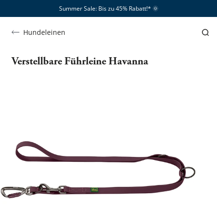
Summer Sale: Bis zu 45% Rabatt!*​
🌞
Hundeleinen
Verstellbare Führleine Havanna