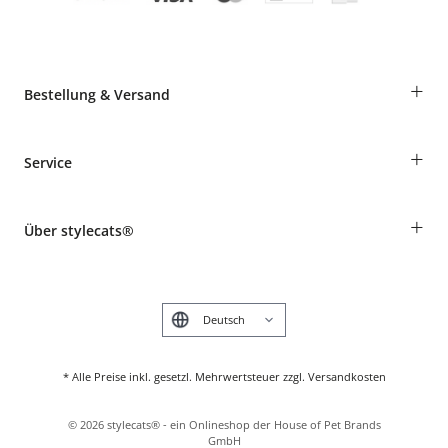
+
Bestellung & Versand
Bestellungen als Gast
+
Service
Informationen zur Lieferung
Widerruf
Rassentabelle
Zahlung & Versand
+
Über stylecats®
Tierkrankenversicherung
Produkte reklamieren und zurücksenden
Kundenkonto
Retouren-Portal
Das stylecats® Design
FAQ & Hilfe
English
* Alle Preise inkl. gesetzl. Mehrwertsteuer zzgl. Versandkosten
©
2026
stylecats® - ein Onlineshop der House of Pet Brands
GmbH