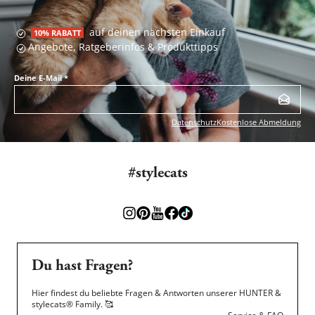
auf deinen nächsten Einkauf
10% RABATT
Angebote, Ratgeberinfos & Produkttipps
Deine E-Mail
*
Datenschutz
Kostenlose Abmeldung
#stylecats
Du hast Fragen?
Hier findest du beliebte Fragen & Antworten unserer HUNTER &
stylecats® Family.
🥰