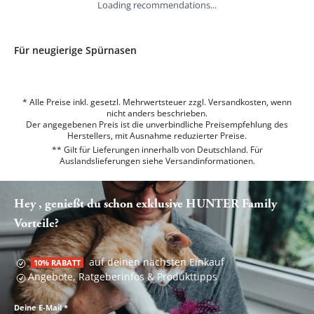
Loading recommendations...
Für neugierige Spürnasen
* Alle Preise inkl. gesetzl. Mehrwertsteuer zzgl. Versandkosten, wenn
nicht anders beschrieben.
Der angegebenen Preis ist die unverbindliche Preisempfehlung des
Herstellers, mit Ausnahme reduzierter Preise.
** Gilt für Lieferungen innerhalb von Deutschland. Für
Auslandslieferungen siehe
Versandinformationen.
Hey , genießt du schon exklusive HUNTER Family
Vorteile?
auf deinen nächsten Einkauf
10% RABATT
Angebote, Ratgeberinfos & Produkttipps
Deine E-Mail
*