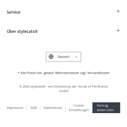
Bestellungen als Gast
+
Service
Informationen zur Lieferung
Widerruf
Rassentabelle
Zahlung & Versand
+
Über stylecats®
Tierkrankenversicherung
Produkte reklamieren und zurücksenden
Kundenkonto
Retouren-Portal
Das stylecats® Design
FAQ & Hilfe
English
* Alle Preise inkl. gesetzl. Mehrwertsteuer zzgl. Versandkosten
©
2026
stylecats® - ein Onlineshop der House of Pet Brands
GmbH
Cookie-
Vertrag
Impressum
AGB
Datenschutz
Einstellungen
widerrufen