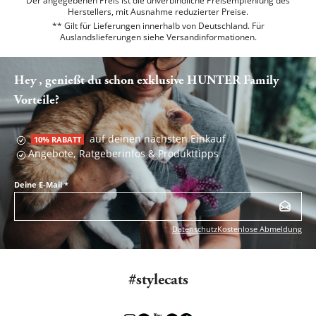
Der angegebenen Preis ist die unverbindliche Preisempfehlung des
Herstellers, mit Ausnahme reduzierter Preise.
** Gilt für Lieferungen innerhalb von Deutschland. Für
Auslandslieferungen siehe
Versandinformationen.
Hey , genießt du schon exklusive HUNTER Family
Vorteile?
auf deinen nächsten Einkauf
10% RABATT
Angebote, Ratgeberinfos & Produkttipps
Deine E-Mail
*
Datenschutz
Kostenlose Abmeldung
#stylecats