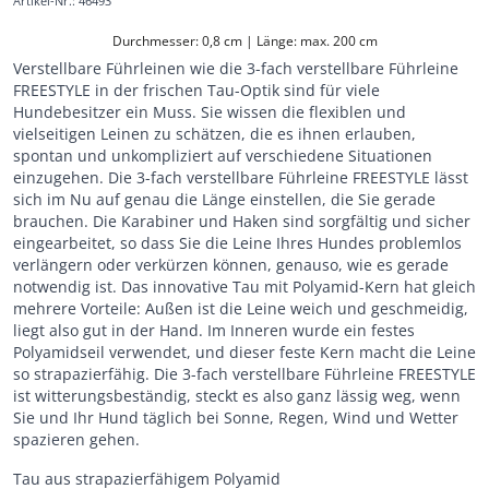
Artikel-Nr.
:
46493
Durchmesser: 0,8 cm | Länge: max. 200 cm
Verstellbare Führleinen wie die 3-fach verstellbare Führleine
FREESTYLE in der frischen Tau-Optik sind für viele
Hundebesitzer ein Muss. Sie wissen die flexiblen und
vielseitigen Leinen zu schätzen, die es ihnen erlauben,
spontan und unkompliziert auf verschiedene Situationen
einzugehen. Die 3-fach verstellbare Führleine FREESTYLE lässt
sich im Nu auf genau die Länge einstellen, die Sie gerade
brauchen. Die Karabiner und Haken sind sorgfältig und sicher
eingearbeitet, so dass Sie die Leine Ihres Hundes problemlos
verlängern oder verkürzen können, genauso, wie es gerade
notwendig ist. Das innovative Tau mit Polyamid-Kern hat gleich
mehrere Vorteile: Außen ist die Leine weich und geschmeidig,
liegt also gut in der Hand. Im Inneren wurde ein festes
Polyamidseil verwendet, und dieser feste Kern macht die Leine
so strapazierfähig. Die 3-fach verstellbare Führleine FREESTYLE
ist witterungsbeständig, steckt es also ganz lässig weg, wenn
Sie und Ihr Hund täglich bei Sonne, Regen, Wind und Wetter
spazieren gehen.
Tau aus strapazierfähigem Polyamid