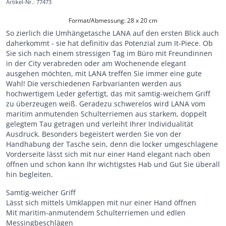
Artikel-Nr.
:
77473
Format/Abmessung: 28 x 20 cm
So zierlich die Umhängetasche LANA auf den ersten Blick auch
daherkommt - sie hat definitiv das Potenzial zum It-Piece. Ob
Sie sich nach einem stressigen Tag im Büro mit Freundinnen
in der City verabreden oder am Wochenende elegant
ausgehen möchten, mit LANA treffen Sie immer eine gute
Wahl! Die verschiedenen Farbvarianten werden aus
hochwertigem Leder gefertigt, das mit samtig-weichem Griff
zu überzeugen weiß. Geradezu schwerelos wird LANA vom
maritim anmutenden Schulterriemen aus starkem, doppelt
gelegtem Tau getragen und verleiht Ihrer Individualität
Ausdruck. Besonders begeistert werden Sie von der
Handhabung der Tasche sein, denn die locker umgeschlagene
Vorderseite lässt sich mit nur einer Hand elegant nach oben
öffnen und schon kann Ihr wichtigstes Hab und Gut Sie überall
hin begleiten.
Samtig-weicher Griff
Lässt sich mittels Umklappen mit nur einer Hand öffnen
Mit maritim-anmutendem Schulterriemen und edlen
Messingbeschlägen