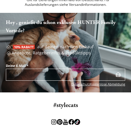
Auslandslieferungen siehe
Versandinformationen.
Hey , genießt du schon exklusive HUNTER Family
Vorteile?
auf deinen nächsten Einkauf
10% RABATT
Angebote, Ratgeberinfos & Produkttipps
Deine E-Mail
*
Datenschutz
Kostenlose Abmeldung
#stylecats