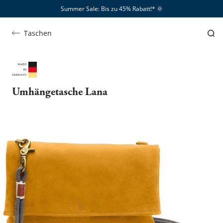
Summer Sale: Bis zu 45% Rabatt!*​
🌞
Taschen
Umhängetasche Lana