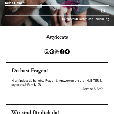
Deine E-Mail
*
Datenschutz
Kostenlose Abmeldung
#stylecats
Du hast Fragen?
Hier findest du beliebte Fragen & Antworten unserer HUNTER &
stylecats® Family.
🥰
Service & FAQ
Wir sind für dich da!