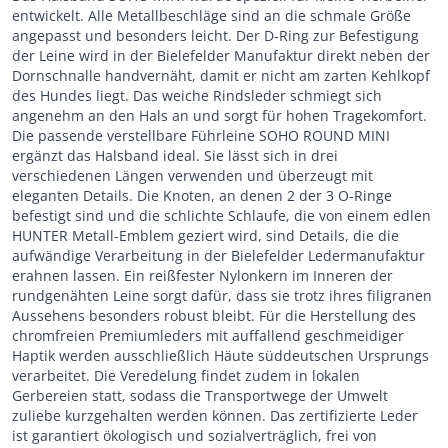
entwickelt. Alle Metallbeschläge sind an die schmale Größe
angepasst und besonders leicht. Der D-Ring zur Befestigung
der Leine wird in der Bielefelder Manufaktur direkt neben der
Dornschnalle handvernäht, damit er nicht am zarten Kehlkopf
des Hundes liegt. Das weiche Rindsleder schmiegt sich
angenehm an den Hals an und sorgt für hohen Tragekomfort.
Die passende verstellbare Führleine SOHO ROUND MINI
ergänzt das Halsband ideal. Sie lässt sich in drei
verschiedenen Längen verwenden und überzeugt mit
eleganten Details. Die Knoten, an denen 2 der 3 O-Ringe
befestigt sind und die schlichte Schlaufe, die von einem edlen
HUNTER Metall-Emblem geziert wird, sind Details, die die
aufwändige Verarbeitung in der Bielefelder Ledermanufaktur
erahnen lassen. Ein reißfester Nylonkern im Inneren der
rundgenähten Leine sorgt dafür, dass sie trotz ihres filigranen
Aussehens besonders robust bleibt. Für die Herstellung des
chromfreien Premiumleders mit auffallend geschmeidiger
Haptik werden ausschließlich Häute süddeutschen Ursprungs
verarbeitet. Die Veredelung findet zudem in lokalen
Gerbereien statt, sodass die Transportwege der Umwelt
zuliebe kurzgehalten werden können. Das zertifizierte Leder
ist garantiert ökologisch und sozialverträglich, frei von