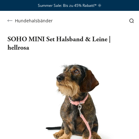
Summer Sale: Bis zu 45% Rabatt!*​
🌞
Hundehalsbänder
SOHO MINI Set Halsband & Leine |
hellrosa