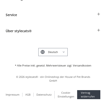
Bestellungen als Gast
+
Service
Informationen zur Lieferung
Widerruf
Rassentabelle
Zahlung & Versand
+
Über stylecats®
Tierkrankenversicherung
Produkte reklamieren und zurücksenden
Kundenkonto
Retouren-Portal
Das stylecats® Design
FAQ & Hilfe
English
* Alle Preise inkl. gesetzl. Mehrwertsteuer zzgl. Versandkosten
©
2026
stylecats® - ein Onlineshop der House of Pet Brands
GmbH
Cookie-
Vertrag
Impressum
AGB
Datenschutz
Einstellungen
widerrufen