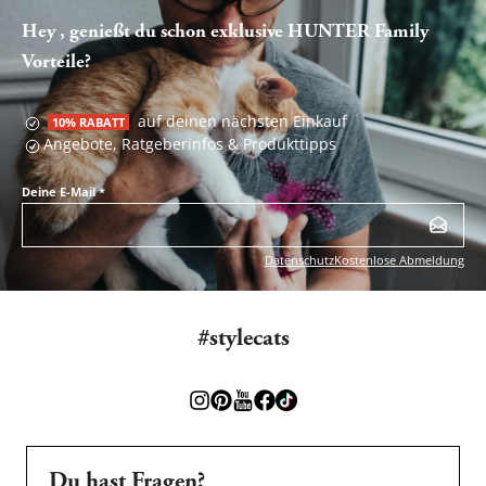
Hey , genießt du schon exklusive HUNTER Family
Vorteile?
auf deinen nächsten Einkauf
10% RABATT
Angebote, Ratgeberinfos & Produkttipps
Deine E-Mail
*
Datenschutz
Kostenlose Abmeldung
#stylecats
Du hast Fragen?