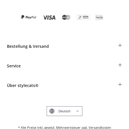
+
Bestellung & Versand
Bestellungen als Gast
+
Service
Informationen zur Lieferung
Widerruf
Rassentabelle
Zahlung & Versand
+
Über stylecats®
Tierkrankenversicherung
Produkte reklamieren und zurücksenden
Kundenkonto
Retouren-Portal
Das stylecats® Design
FAQ & Hilfe
English
* Alle Preise inkl. gesetzl. Mehrwertsteuer zzgl. Versandkosten