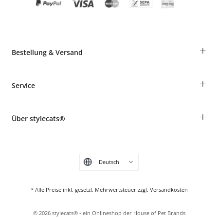
+
Bestellung & Versand
Bestellungen als Gast
+
Service
Informationen zur Lieferung
Widerruf
Rassentabelle
Zahlung & Versand
+
Über stylecats®
Tierkrankenversicherung
Produkte reklamieren und zurücksenden
Kundenkonto
Retouren-Portal
Das stylecats® Design
FAQ & Hilfe
English
* Alle Preise inkl. gesetzl. Mehrwertsteuer zzgl. Versandkosten
©
2026
stylecats® - ein Onlineshop der House of Pet Brands