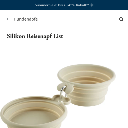
Summer Sale: Bis zu 45% Rabatt!*​
🌞
Hundenäpfe
Silikon Reisenapf List