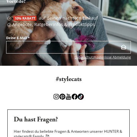
Vorteile?
auf deinen nächsten Einkauf
10% RABATT
Angebote, Ratgeberinfos & Produkttipps
Deine E-Mail
*
Datenschutz
Kostenlose Abmeldung
#stylecats
Du hast Fragen?
Hier findest du beliebte Fragen & Antworten unserer HUNTER &
stylecats® Family.
🥰