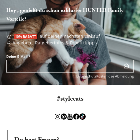
Hey , genießt du schon exklusive HUNTER Family
Vorteile?
auf deinen nächsten Einkauf
10% RABATT
Angebote, Ratgeberinfos & Produkttipps
Deine E-Mail
*
Datenschutz
Kostenlose Abmeldung
#stylecats