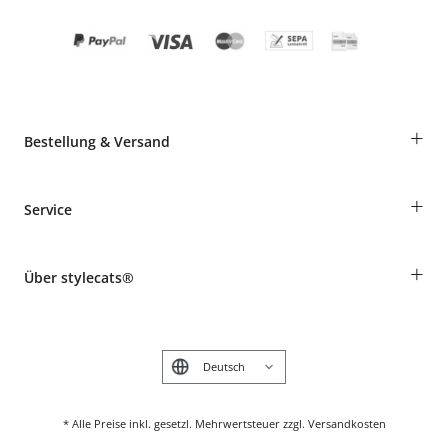
+
Bestellung & Versand
Bestellungen als Gast
+
Service
Informationen zur Lieferung
Widerruf
Rassentabelle
Zahlung & Versand
+
Über stylecats®
Tierkrankenversicherung
Produkte reklamieren und zurücksenden
Kundenkonto
Retouren-Portal
Das stylecats® Design
FAQ & Hilfe
English
* Alle Preise inkl. gesetzl. Mehrwertsteuer zzgl. Versandkosten