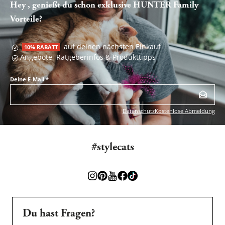
Hey , genießt du schon exklusive HUNTER Family
Vorteile?
auf deinen nächsten Einkauf
10% RABATT
Angebote, Ratgeberinfos & Produkttipps
Deine E-Mail
*
Datenschutz
Kostenlose Abmeldung
#stylecats
Du hast Fragen?