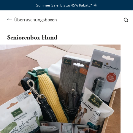
Summer Sale: Bis zu 45% Rabatt!*​
🌞
Überraschungsboxen
Seniorenbox Hund