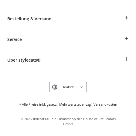
+
Bestellung & Versand
Bestellungen als Gast
+
Service
Informationen zur Lieferung
Widerruf
Rassentabelle
Zahlung & Versand
+
Über stylecats®
Tierkrankenversicherung
Produkte reklamieren und zurücksenden
Kundenkonto
Retouren-Portal
Das stylecats® Design
FAQ & Hilfe
English
* Alle Preise inkl. gesetzl. Mehrwertsteuer zzgl. Versandkosten
©
2026
stylecats® - ein Onlineshop der House of Pet Brands
GmbH