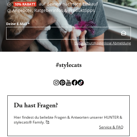
auf deinen nächsten Einkauf
10% RABATT
Angebote, Ratgeberinfos & Produkttipps
Deine E-Mail
*
Datenschutz
Kostenlose Abmeldung
#stylecats
Du hast Fragen?
Hier findest du beliebte Fragen & Antworten unserer HUNTER &
stylecats® Family.
🥰
Service & FAQ