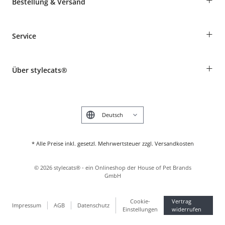
Bestellung & Versand
Bestellungen als Gast
+
Service
Informationen zur Lieferung
Widerruf
Rassentabelle
Zahlung & Versand
+
Über stylecats®
Tierkrankenversicherung
Produkte reklamieren und zurücksenden
Kundenkonto
Retouren-Portal
Das stylecats® Design
FAQ & Hilfe
English
* Alle Preise inkl. gesetzl. Mehrwertsteuer zzgl. Versandkosten
©
2026
stylecats® - ein Onlineshop der House of Pet Brands
GmbH
Cookie-
Vertrag
Impressum
AGB
Datenschutz
Einstellungen
widerrufen