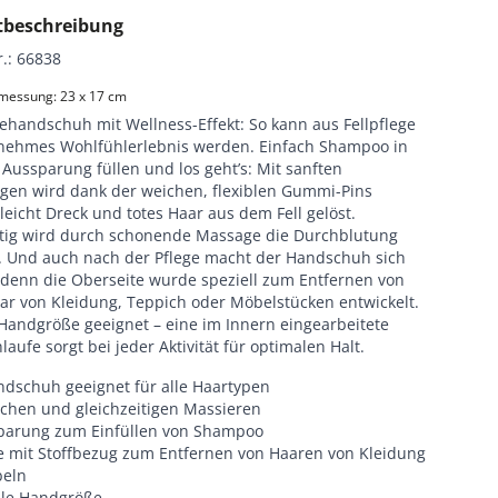
tbeschreibung
r.
:
66838
messung: 23 x 17 cm
ehandschuh mit Wellness-Effekt: So kann aus Fellpflege
nehmes Wohlfühlerlebnis werden. Einfach Shampoo in
 Aussparung füllen und los geht’s: Mit sanften
en wird dank der weichen, flexiblen Gummi-Pins
leicht Dreck und totes Haar aus dem Fell gelöst.
itig wird durch schonende Massage die Durchblutung
. Und auch nach der Pflege macht der Handschuh sich
, denn die Oberseite wurde speziell zum Entfernen von
ar von Kleidung, Teppich oder Möbelstücken entwickelt.
 Handgröße geeignet – eine im Innern eingearbeitete
laufe sorgt bei jeder Aktivität für optimalen Halt.
ndschuh geeignet für alle Haartypen
hen und gleichzeitigen Massieren
parung zum Einfüllen von Shampoo
e mit Stoffbezug zum Entfernen von Haaren von Kleidung
beln
lle Handgröße