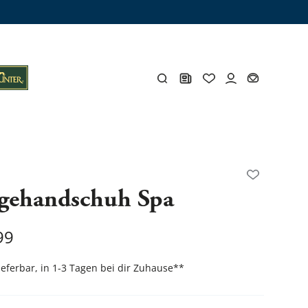
ämme
os
Y
egehandschuh Spa
öhlen
Y
99
lieferbar, in 1-3 Tagen bei dir Zuhause
**
Gesamtes Zubehör