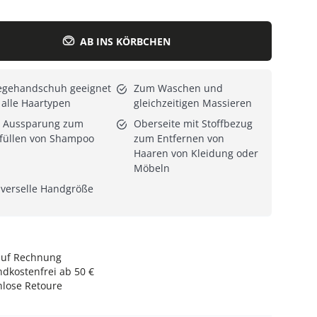
Alle Katzenmöbel
Alle Serien
AB INS KÖRBCHEN
egehandschuh geeignet
Zum Waschen und
 alle Haartypen
gleichzeitigen Massieren
t Aussparung zum
Oberseite mit Stoffbezug
füllen von Shampoo
zum Entfernen von
Haaren von Kleidung oder
Möbeln
verselle Handgröße
auf Rechnung
dkostenfrei ab 50 €
nlose Retoure