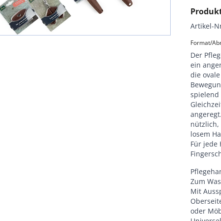
Produk
Artikel-N
Format/Ab
Der Pfleg
ein ange
die ovale
Bewegung
spielend 
Gleichze
angeregt
nützlich
losem Ha
Für jede
Fingersch
Pflegeha
Zum Wasc
Mit Auss
Oberseit
oder Mö
Universe