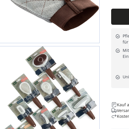
Pfl
für
Mi
Ein
Uni
Kauf 
Versan
Koste