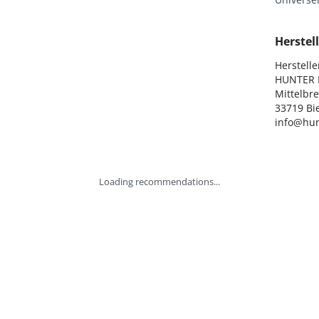
Herstell
Hersteller
HUNTER I
Mittelbre
33719 Bie
info@hun
Loading recommendations...