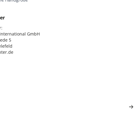
er
:

nternational GmbH

ede 5

lefeld

ter.de