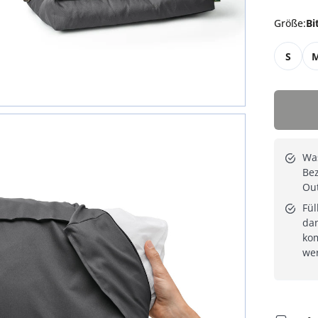
Größe
:
Bi
S
Wa
Bez
Ou
Fül
dan
ko
we