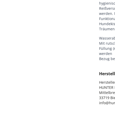
hygienisc
Reißvers
werden. 
Funktiona
Hundekis
Träumen 
Wasserab
Mit ruts
Füllung 
werden
Bezug be
Herstell
Hersteller
HUNTER I
Mittelbre
33719 Bie
info@hun