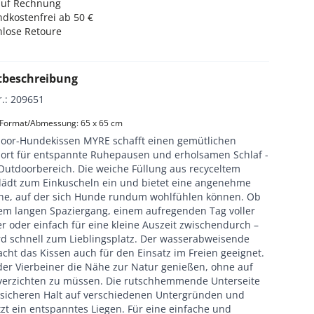
auf Rechnung
dkostenfrei ab 50 €
nlose Retoure
tbeschreibung
r.
:
209651
 Format/Abmessung: 65 x 65 cm
oor-Hundekissen MYRE schafft einen gemütlichen
ort für entspannte Ruhepausen und erholsamen Schlaf -
Outdoorbereich. Die weiche Füllung aus recyceltem
 lädt zum Einkuscheln ein und bietet eine angenehme
che, auf der sich Hunde rundum wohlfühlen können. Ob
em langen Spaziergang, einem aufregenden Tag voller
r oder einfach für eine kleine Auszeit zwischendurch –
d schnell zum Lieblingsplatz. Der wasserabweisende
cht das Kissen auch für den Einsatz im Freien geeignet.
der Vierbeiner die Nähe zur Natur genießen, ohne auf
verzichten zu müssen. Die rutschhemmende Unterseite
r sicheren Halt auf verschiedenen Untergründen und
zt ein entspanntes Liegen. Für eine einfache und