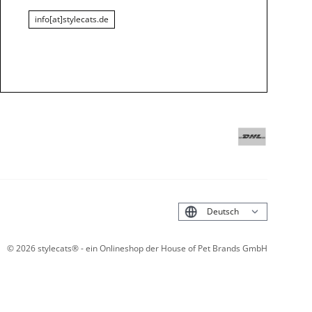
info[at]stylecats.de
English
©
2026
stylecats® - ein Onlineshop der House of Pet Brands GmbH