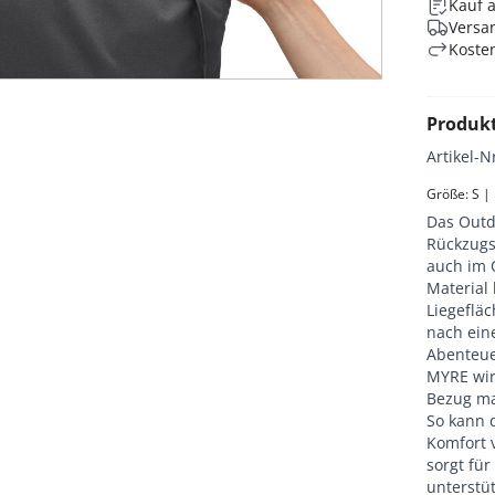
Kauf 
Versan
Koste
Produk
Artikel-N
Größe: S |
Das Outd
Rückzugs
auch im 
Material
Liegeflä
nach ein
Abenteue
MYRE wir
Bezug ma
So kann 
Komfort 
sorgt fü
unterstüt