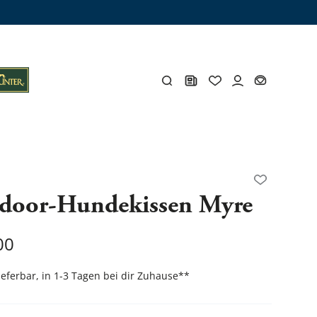
ämme
os
Y
door-Hundekissen Myre
öhlen
Y
00
lieferbar, in 1-3 Tagen bei dir Zuhause
**
Gesamtes Zubehör