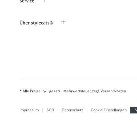
Service
Informationen zur Lieferung
Widerruf
Zahlung & Versand
Rassentabelle
+
Über stylecats®
Produkte reklamieren und zurücksenden
Tierkrankenversicherung
Retouren-Portal
Kundenkonto
FAQ & Hilfe
Das stylecats® Design
* Alle Preise inkl. gesetzl. Mehrwertsteuer zzgl. Versandkosten
Impressum
AGB
Datenschutz
Cookie-Einstellungen
V