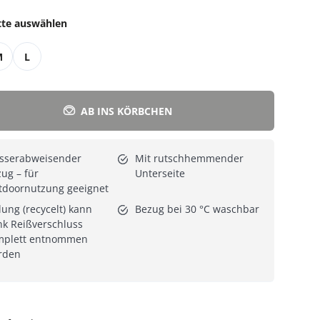
tte auswählen
Alle Katzenmöbel
Alle Serien
M
L
AB INS KÖRBCHEN
sserabweisender
Mit rutschhemmender
ug – für
Unterseite
tdoornutzung geeignet
lung (recycelt) kann
Bezug bei 30 °C waschbar
k Reißverschluss
mplett entnommen
rden