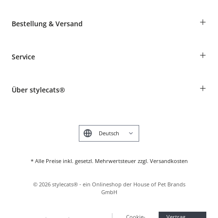
+
Bestellung & Versand
Bestellungen als Gast
+
Service
Informationen zur Lieferung
Widerruf
Rassentabelle
Zahlung & Versand
+
Über stylecats®
Tierkrankenversicherung
Produkte reklamieren und zurücksenden
Kundenkonto
Retouren-Portal
Das stylecats® Design
FAQ & Hilfe
English
* Alle Preise inkl. gesetzl. Mehrwertsteuer zzgl. Versandkosten
©
2026
stylecats® - ein Onlineshop der House of Pet Brands
GmbH
Cookie-
Vertrag