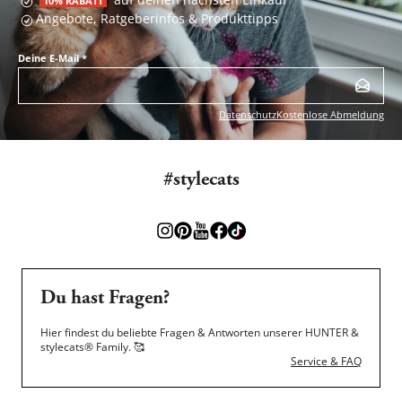
10% RABATT
Angebote, Ratgeberinfos & Produkttipps
Deine E-Mail
*
Datenschutz
Kostenlose Abmeldung
#stylecats
Du hast Fragen?
Hier findest du beliebte Fragen & Antworten unserer HUNTER &
stylecats® Family.
🥰
Service & FAQ