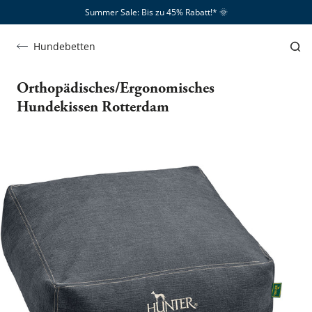
Summer Sale: Bis zu 45% Rabatt!*​
🌞
Hundebetten
Orthopädisches/Ergonomisches
Hundekissen Rotterdam