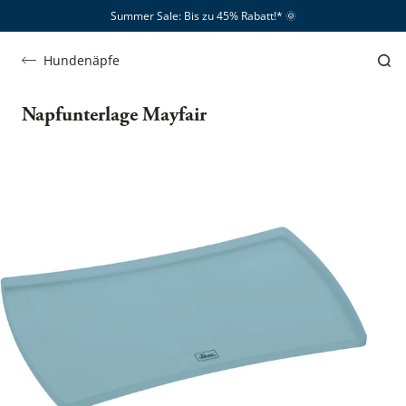
Summer Sale: Bis zu 45% Rabatt!*​
🌞
Hundenäpfe
Napfunterlage Mayfair