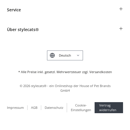
Bestellungen als Gast
+
Service
Informationen zur Lieferung
Widerruf
Rassentabelle
Zahlung & Versand
+
Über stylecats®
Tierkrankenversicherung
Produkte reklamieren und zurücksenden
Kundenkonto
Retouren-Portal
Das stylecats® Design
FAQ & Hilfe
English
* Alle Preise inkl. gesetzl. Mehrwertsteuer zzgl. Versandkosten
©
2026
stylecats® - ein Onlineshop der House of Pet Brands
GmbH
Cookie-
Vertrag
Impressum
AGB
Datenschutz
Einstellungen
widerrufen