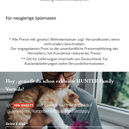
Für neugierige Spürnasen
* Alle Preise inkl. gesetzl. Mehrwertsteuer zzgl. Versandkosten, wenn
nicht anders beschrieben.
Der angegebenen Preis ist die unverbindliche Preisempfehlung des
Herstellers, mit Ausnahme reduzierter Preise.
** Gilt für Lieferungen innerhalb von Deutschland. Für
Auslandslieferungen siehe
Versandinformationen.
Hey , genießt du schon exklusive HUNTER Family
Vorteile?
auf deinen nächsten Einkauf
10% RABATT
Angebote, Ratgeberinfos & Produkttipps
Deine E-Mail
*