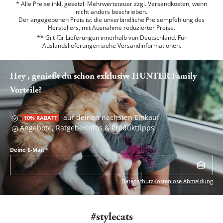
* Alle Preise inkl. gesetzl. Mehrwertsteuer zzgl. Versandkosten, wenn
nicht anders beschrieben.
Der angegebenen Preis ist die unverbindliche Preisempfehlung des
Herstellers, mit Ausnahme reduzierter Preise.
** Gilt für Lieferungen innerhalb von Deutschland. Für
Auslandslieferungen siehe
Versandinformationen.
Hey , genießt du schon exklusive HUNTER Family
Vorteile?
auf deinen nächsten Einkauf
10% RABATT
Angebote, Ratgeberinfos & Produkttipps
Deine E-Mail
*
Datenschutz
Kostenlose Abmeldung
#stylecats