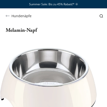
Summer Sale: Bis zu 45% Rabatt!*​
🌞
Hundenäpfe
Melamin-Napf