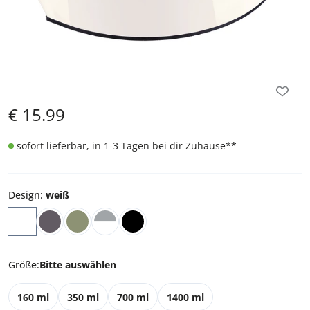
€
15.99
sofort lieferbar, in 1-3 Tagen bei dir Zuhause
**
Design
:
weiß
Größe
:
Bitte auswählen
160 ml
350 ml
700 ml
1400 ml