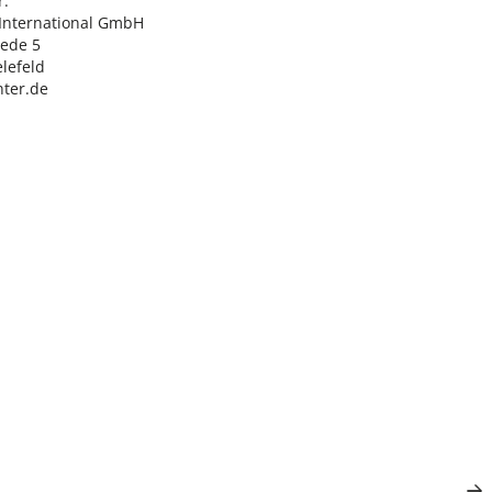
:

nternational GmbH

ede 5

lefeld

ter.de