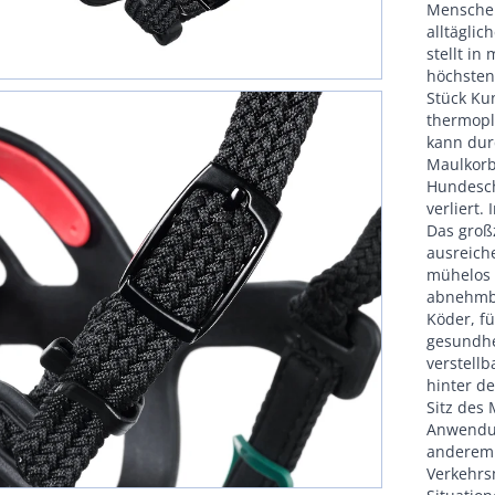
Menschen
alltägli
stellt in
höchsten
Stück Ku
thermopl
kann dur
Maulkorb
Hundesch
verliert.
Das großz
ausreich
mühelos 
abnehmba
Köder, fü
gesundhe
verstell
hinter d
Sitz des 
Anwendun
anderem 
Verkehrs