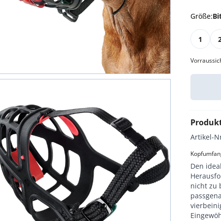
Größe
:
Bi
1
Vorraussic
Produk
Artikel-N
Kopfumfang
Den idea
Herausfo
nicht zu
passgena
vierbein
Eingewöh