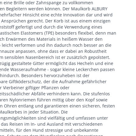
 eine Brille oder Zahnspange zu vollkommen
chen Begleitern werden können. Der Maulkorb ALBURY
 mehrfacher Hinsicht eine echte Innovation dar und wird
 Ansprüchen gerecht. Der Korb ist aus einem einzigen
nststoff gefertigt und durch die Verwendung eines
astischen Elastomers (TPE) besonders flexibel, denn man
ch Erwärmen des Materials in heißem Wasser den
 leicht verformen und ihn dadurch noch besser an die
nauze anpassen, ohne dass er dabei an Robustheit
 Im sensiblen Nasenbereich ist er zusätzlich gepolstert.
ügig gestaltete Gitter ermöglicht das Hecheln und eine
ende Wasseraufnahme - sogar kleine Leckerchen passen
hindurch. Besonders hervorzuheben ist der
re Giftköderschutz, der die Aufnahme gefährlicher
r Vierbeiner giftiger Pflanzen oder
itsschädlicher Abfälle verhindern kann. Die stufenlos
baren Nylonriemen führen mittig über den Kopf sowie
en Ohren entlang und garantieren einen sicheren, festen
Maulkorbes in jeder Situation. Die
gsmöglichkeiten sind vielfältig und umfassen unter
das Reisen im In- und Ausland mit verschiedenen
mitteln, für den Hund stressige und unbekannte