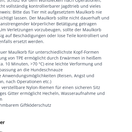
nen, Schutz vor dem Wundlecken nach Operationen,
cht vollständig kontrollierbarer Jagdtrieb und vieles
weis: Bitte das Tier mit aufgesetztem Maulkorb nie
chtigt lassen. Der Maulkorb sollte nicht dauerhaft und
i anstrengender körperlicher Betätigung getragen
Um Verletzungen vorzubeugen, sollte der Maulkorb
g auf Beschädigungen oder lose Teile kontrolliert und
nfalls ersetzt werden.
uer Maulkorb für unterschiedlichste Kopf-Formen
ng von TPE ermöglicht durch Erwärmen in heißem
a. 10 Minuten, >70 °C) eine leichte Verformung und
passung an die Hundeschnauze
ige Anwendungsmöglichkeiten (Reisen, Angst und
on, nach Operationen etc.)
 verstellbare Nylon-Riemen für einen sicheren Sitz
ges Gitter ermöglicht Hecheln, Wasseraufnahme und
n
hmbarem Giftköderschutz
er