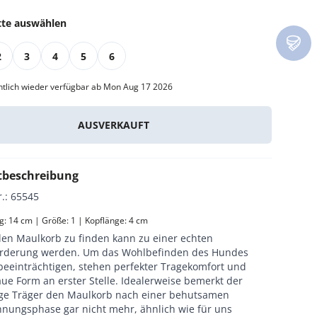
tte auswählen
Alle Katzenmöbel
Alle Serien
2
3
4
5
6
htlich wieder verfügbar ab Mon Aug 17 2026
AUSVERKAUFT
tbeschreibung
r.
:
65545
: 14 cm | Größe: 1 | Kopflänge: 4 cm
len Maulkorb zu finden kann zu einer echten
rderung werden. Um das Wohlbefinden des Hundes
 beeinträchtigen, stehen perfekter Tragekomfort und
ue Form an erster Stelle. Idealerweise bemerkt der
ige Träger den Maulkorb nach einer behutsamen
nungsphase gar nicht mehr, ähnlich wie für uns