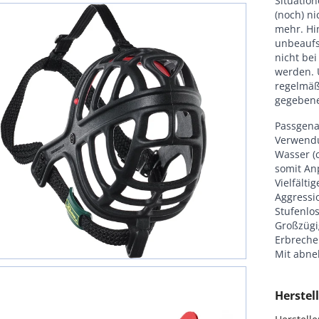
Situatio
(noch) ni
mehr. Hin
unbeaufsi
nicht be
werden. 
regelmäßi
gegebene
Passgena
Verwendu
Wasser (c
somit An
Vielfält
Aggressi
Stufenlos
Großzügi
Erbreche
Mit abne
Herstell