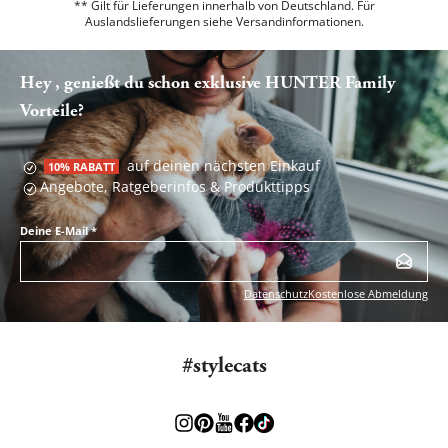
** Gilt für Lieferungen innerhalb von Deutschland. Für
Auslandslieferungen siehe
Versandinformationen.
Hey , genießt du schon exklusive HUNTER Family
Vorteile?
auf deinen nächsten Einkauf
10% RABATT
Angebote, Ratgeberinfos & Produkttipps
Deine E-Mail
*
Datenschutz
Kostenlose Abmeldung
#stylecats