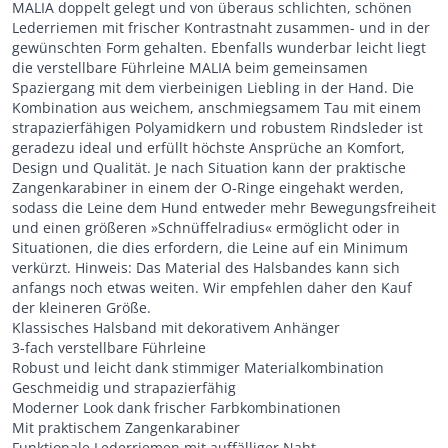
MALIA doppelt gelegt und von überaus schlichten, schönen
Lederriemen mit frischer Kontrastnaht zusammen- und in der
gewünschten Form gehalten. Ebenfalls wunderbar leicht liegt
die verstellbare Führleine MALIA beim gemeinsamen
Spaziergang mit dem vierbeinigen Liebling in der Hand. Die
Kombination aus weichem, anschmiegsamem Tau mit einem
strapazierfähigen Polyamidkern und robustem Rindsleder ist
geradezu ideal und erfüllt höchste Ansprüche an Komfort,
Design und Qualität. Je nach Situation kann der praktische
Zangenkarabiner in einem der O-Ringe eingehakt werden,
sodass die Leine dem Hund entweder mehr Bewegungsfreiheit
und einen größeren »Schnüffelradius« ermöglicht oder in
Situationen, die dies erfordern, die Leine auf ein Minimum
verkürzt. Hinweis: Das Material des Halsbandes kann sich
anfangs noch etwas weiten. Wir empfehlen daher den Kauf
der kleineren Größe.
Klassisches Halsband mit dekorativem Anhänger
3-fach verstellbare Führleine
Robust und leicht dank stimmiger Materialkombination
Geschmeidig und strapazierfähig
Moderner Look dank frischer Farbkombinationen
Mit praktischem Zangenkarabiner
Funktionale Lederriemen mit auffälliger Naht