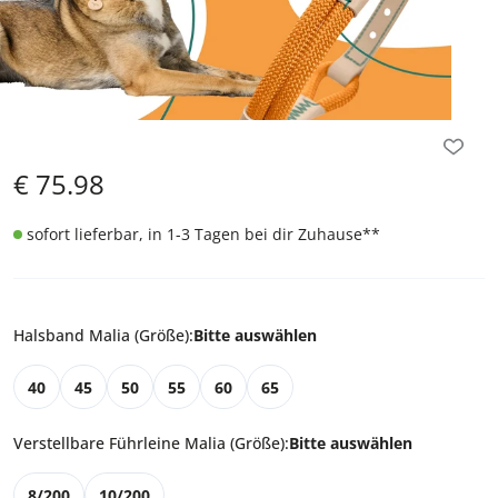
€
75.98
sofort lieferbar, in 1-3 Tagen bei dir Zuhause
**
Halsband Malia (Größe)
:
Bitte auswählen
40
45
50
55
60
65
Verstellbare Führleine Malia (Größe)
:
Bitte auswählen
8/200
10/200