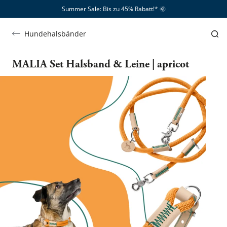
Summer Sale: Bis zu 45% Rabatt!*​
🌞
Hundehalsbänder
MALIA Set Halsband & Leine | apricot