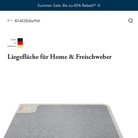
Summer Sale: Bis zu 45% Rabatt!*​
🌞
Kratzbäume
Liegefläche für Home & Freischweber