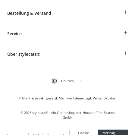
+
Bestellung & Versand
Bestellungen als Gast
+
Service
Informationen zur Lieferung
Widerruf
Rassentabelle
Zahlung & Versand
+
Über stylecats®
Tierkrankenversicherung
Produkte reklamieren und zurücksenden
Kundenkonto
Retouren-Portal
Das stylecats® Design
FAQ & Hilfe
English
* Alle Preise inkl. gesetzl. Mehrwertsteuer zzgl. Versandkosten
©
2026
stylecats® - ein Onlineshop der House of Pet Brands
GmbH
Cookie-
Vertrag