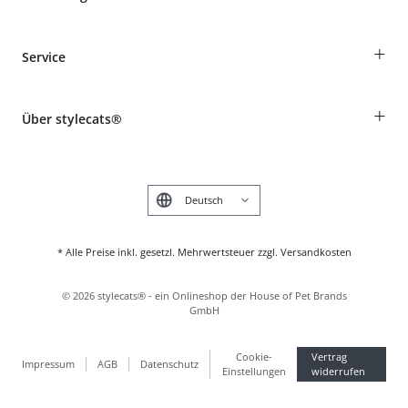
Bestellungen als Gast
+
Service
Informationen zur Lieferung
Widerruf
Rassentabelle
Zahlung & Versand
+
Über stylecats®
Tierkrankenversicherung
Produkte reklamieren und zurücksenden
Kundenkonto
Retouren-Portal
Das stylecats® Design
FAQ & Hilfe
English
* Alle Preise inkl. gesetzl. Mehrwertsteuer zzgl. Versandkosten
©
2026
stylecats® - ein Onlineshop der House of Pet Brands
GmbH
Cookie-
Vertrag
Impressum
AGB
Datenschutz
Einstellungen
widerrufen