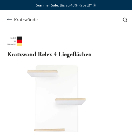
Summer Sale: Bis zu 45% Rabatt!*​
🌞
Kratzwände
Kratzwand Relex 4 Liegeflächen