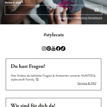
Deine E-Mail
*
Datenschutz
Kostenlose Abmeldung
#stylecats
Du hast Fragen?
Hier findest du beliebte Fragen & Antworten unserer HUNTER &
stylecats® Family.
🥰
Service & FAQ
Wir sind für dich da!